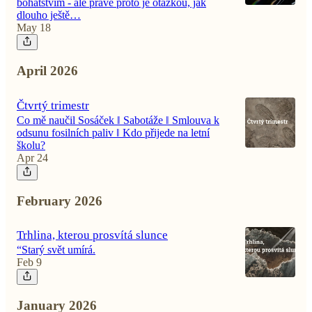
bohatstvím - ale právě proto je otázkou, jak
dlouho ještě…
May 18
April 2026
Čtvrtý trimestr
Co mě naučil Sosáček ‖ Sabotáže ‖ Smlouva k
odsunu fosilních paliv ‖ Kdo přijede na letní
školu?
Apr 24
February 2026
Trhlina, kterou prosvítá slunce
“Starý svět umírá.
Feb 9
January 2026