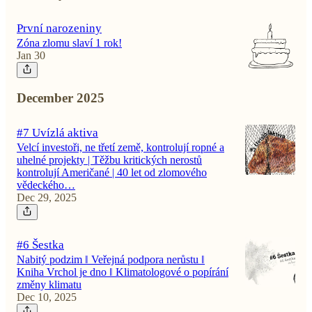
První narozeniny
Zóna zlomu slaví 1 rok!
Jan 30
December 2025
#7 Uvízlá aktiva
Velcí investoři, ne třetí země, kontrolují ropné a
uhelné projekty | Těžbu kritických nerostů
kontrolují Američané | 40 let od zlomového
vědeckého…
Dec 29, 2025
#6 Šestka
Nabitý podzim ‖ Veřejná podpora nerůstu ‖
Kniha Vrchol je dno ‖ Klimatologové o popírání
změny klimatu
Dec 10, 2025