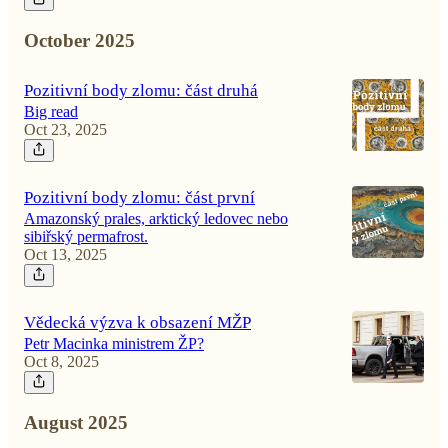
October 2025
Pozitivní body zlomu: část druhá
Big read
Oct 23, 2025
Pozitivní body zlomu: část první
Amazonský prales, arktický ledovec nebo
sibiřský permafrost.
Oct 13, 2025
Vědecká výzva k obsazení MŽP
Petr Macinka ministrem ŽP?
Oct 8, 2025
August 2025