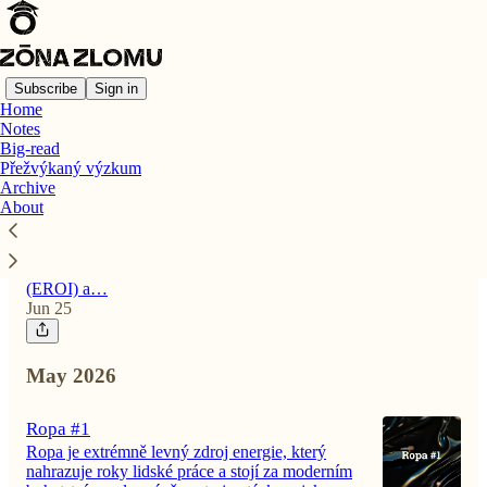
Subscribe
Sign in
Home
Notes
Latest
Top
Big-read
Přežvýkaný výzkum
Archive
Ropa #2
About
Komplexní systém lidstva stojí na unikátním
výkonu levné ropy, jejíž fyzickou a cenovou
dostupnost ohrožují klesající čistá energie
(EROI) a…
Jun 25
May 2026
Ropa #1
Ropa je extrémně levný zdroj energie, který
nahrazuje roky lidské práce a stojí za moderním