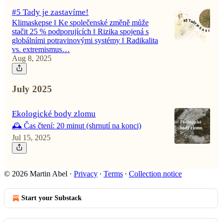
#5 Tady je zastavíme!
Klimaskepse ‖ Ke společenské změně může
stačit 25 % podporujících ‖ Rizika spojená s
globálními potravinovými systémy ‖ Radikalita
vs. extremismus…
Aug 8, 2025
July 2025
Ekologické body zlomu
🕰️ Čas čtení: 20 minut (shrnutí na konci)
Jul 15, 2025
© 2026 Martin Abel
·
Privacy
∙
Terms
∙
Collection notice
Start your Substack