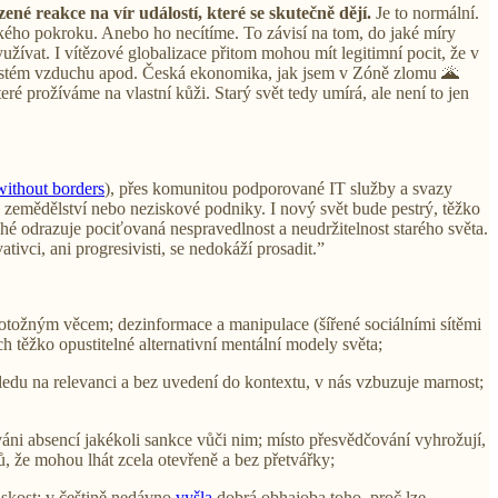
zené reakce na vír událostí, které se skutečně dějí.
Je to normální.
ckého pokroku. Anebo ho necítíme. To závisí na tom, do jaké míry
ívat. I vítězové globalizace přitom mohou mít legitimní pocit, že v
na čistém vzduchu apod. Česká ekonomika, jak jsem v Zóně zlomu 🌋
é prožíváme na vlastní kůži. Starý svět tedy umírá, ale není to jen
ithout borders
), přes komunitou podporované IT služby a svazy
 zemědělství nebo neziskové podniky. I nový svět bude pestrý, těžko
é odrazuje pociťovaná nespravedlnost a neudržitelnost starého světa.
tivci, ani progresivisti, se nedokáží prosadit.”
totožným věcem; dezinformace a manipulace (šířené sociálními sítěmi
h těžko opustitelné alternativní mentální modely světa;
edu na relevanci a bez uvedení do kontextu, v nás vzbuzuje marnost;
zováni absencí jakékoli sankce vůči nim; místo přesvědčování vyhrožují,
ů, že mohou lhát zcela otevřeně a bez přetvářky;
idskost; v češtině nedávno
vyšla
dobrá obhajoba toho, proč lze