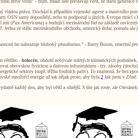
 dříve věřili” - zejm. mladí lidé přestávají věřit, že starší generace věd
ý vládou práva. Dochází k případům vojenské agrese a masivního poru
rty OSN samy dopouštějí, nebo to podporují u jiných. Evropa ztrácí s 
í mír (
Pax Americana
) a budující mezinárodní řád na základě osvícený
dář. Jedna ze stálic mezinárodního obchodu, americký dolar, pomalu ale 
oučasnosti ho nahrazuje hluboký pluralismus.” - Barry Buzan, emeritní
pro
m většího -
holocén
, období nebývale mírných klimatických podmínek, k
vat obrovskou fyzickou a datovou infrastrukturu - tzv. zásoby (
stocks
 energetické sektory (např. těžba fosilních paliv). To znamená, že bez 
ovské množství energie už tak nějak proto, aby byla.
2
Jak jsem v Zóně
vydatně každý den, aby byl větší a silnější. S tím jak roste, ale Otesánek