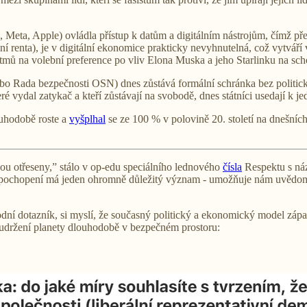
Meta, Apple) ovládla přístup k datům a digitálním nástrojům, čímž přesta
lní renta), je v digitální ekonomice prakticky nevyhnutelná, což vytváří 
tmů na volební preference po vliv Elona Muska a jeho Starlinku na sch
ebo Rada bezpečnosti OSN) dnes zůstává formální schránka bez politické
teré vydal zatykač a kteří zůstávají na svobodě, dnes státníci usedají k j
uhodobě roste a
vyšplhal
se ze 100 % v polovině 20. století na dnešní
 jsou otřeseny,” stálo v op-edu speciálního lednového
čísla
Respektu s n
 pochopení má jeden ohromně důležitý význam - umožňuje nám uvědomit si
odní dotazník, si myslí, že současný politický a ekonomický model západ
udržení planety dlouhodobě v bezpečném prostoru: