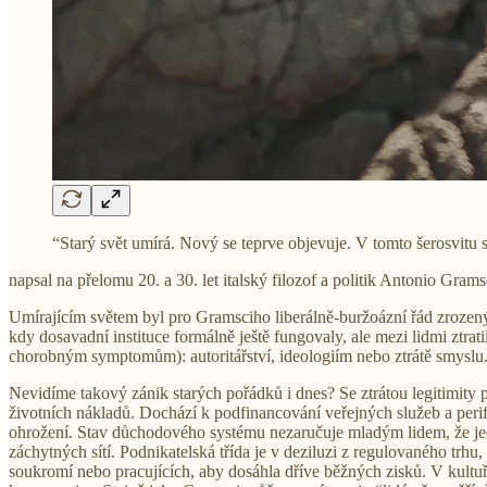
“Starý svět umírá. Nový se teprve objevuje. V tomto šerosvitu s
napsal na přelomu 20. a 30. let italský filozof a politik Antonio Gra
Umírajícím světem byl pro Gramsciho liberálně-buržoázní řád zrozený 
kdy dosavadní instituce formálně ještě fungovaly, ale mezi lidmi ztr
chorobným symptomům): autoritářství, ideologiím nebo ztrátě smyslu
Nevidíme takový zánik starých pořádků i dnes? Se ztrátou legitimity 
životních nákladů. Dochází k podfinancování veřejných služeb a peri
ohrožení. Stav důchodového systému nezaručuje mladým lidem, že jedno
záchytných sítí. Podnikatelská třída je v deziluzi z regulovaného trhu
soukromí nebo pracujících, aby dosáhla dříve běžných zisků. V kultuře