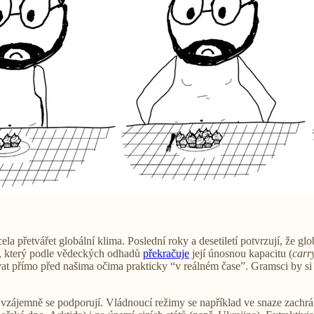
zcela přetvářet globální klima. Poslední roky a desetiletí potvrzují, že gl
m, který podle vědeckých odhadů
překračuje
její únosnou kapacitu (
carr
at přímo před našima očima prakticky “v reálném čase”. Gramsci by si
vzájemně se podporují. Vládnoucí režimy se například ve snaze zachrá