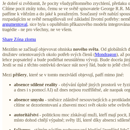
Je dobré si zvědomit, že pocity všudypřítomného zrychlení, přetlaku 
Cítíme pocit ztráty toho, čemu se ve světě spisovatele George R.R. M
patříme k vítězům a do jaké k poraženým. Současný svět nabízí spoust
rozpadajícím se světě nenaplňovali své základní životní potřeby: nem
argumentoval
, sice byla s opuštěním příkazového modelu integrována 
tragédie - ne pro všechny, ne ve všem.
Share Zóna zlomu
Mezitím se začínají objevovat ohniska
nového světa
. Od globálních d
družstev orientovaných okolo potřeb svých členů (
Mondragon
), až p
lehce popsatelný a bude podléhat neustálému vývoji. Bude docela jin
Jestli se má z těchto ostrůvků deviace stát nový řád, bude to ještě ch
Mezi
příšery
, které se v tomto mezivládí objevují, patří mimo jiné:
absence sdílené reality
- obývání úplně jiných prostorů ve fyz
a dnes i s pomocí AI) už dnes nejsou roztříštěné, ale naopak or
absence smyslu
- směsice zdánlivě nesouvisejících a protikla
cítíme se dezorientovaní a zbaveni moci svět okolo sebe ovlivň
autoritářství
- politickou moc získávají muži, kteří mají pocit,
místo dohod chtějí výpalné; světy lží, které díky absenci sdíle
fašismus
- státním násilím podporované hledání “nepřátel lidu” me