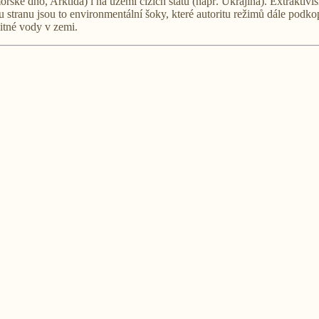
ořské dno, Arktida) i na území cizích států (např. Ukrajina). Extrakti
hou stranu jsou to environmentální šoky, které autoritu režimů dále pod
tné vody v zemi.