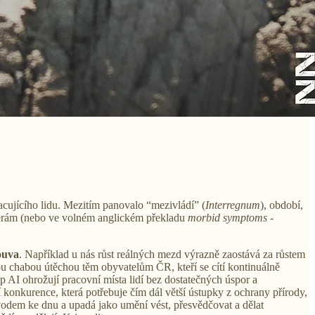
acujícího lidu. Mezitím panovalo “mezivládí” (
Interregnum
), období,
říšerám (nebo ve volném anglickém překladu
morbid symptoms
-
ouva
. Například u nás růst reálných mezd výrazně zaostává za růstem
ou chabou útěchou těm obyvatelům ČR, kteří se cítí kontinuálně
 AI ohrožují pracovní místa lidí bez dostatečných úspor a
í konkurence, která potřebuje čím dál větší ústupky z ochrany přírody,
závodem ke dnu a upadá jako umění vést, přesvědčovat a dělat