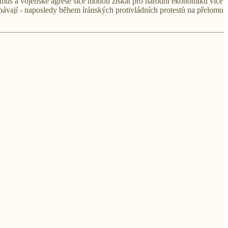
vismus a vojenské agrese sice mohou získat pro národní ekonomiku více
kopávají - naposledy během íránských protivládních protestů na přelomu