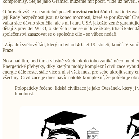
kompromisy. Stejně jako Gramsci můžeme mít pocit, “lidé už nevěří, čemu
O úroveň výš je na smrtelné posteli
mezinárodní řád
charakterizovan
její Rady bezpečnosti jsou nakonec mocnosti, které se porušování Cha
válka sice dávno skončila, ale s ní i aura USA jakožto země garantujíc
dělají z pravidel WTO, o kterých jsme se učili ve škole, trhací kalen
společenství zasazovat se o společné cíle - se vůbec nedaří.
“Západní světový řád, který tu byl od 40. let 19. století, končí. V s
Praze
No a nad tím, pod tím a vlastně všude okolo toho zaniká něco mnohe
Energetické přebytky, díky kterým mohly komplexní civilizace vybudo
energie dále roste, stále více z ní si však musí pro sebe ukrojit samy
všechny. Civilizace je dnes navíc natolik komplexní, že potřebuje obr
Polopaticky řečeno, lidská civilizace je jako Otesánek, který jí 
hmotnost.