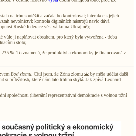
la na trhu soutěžit a začala ho kontrolovat; interakce s jejich
vztah nevolnictví; kontrola digitálních nástrojů navíc dává
opnost Ruské federace vést válku na Ukrajině);
 vůle ji naplňovat obsahem, pro který byla vytvořena - třeba
ednacímu stolu;
ch 235 %. To znamená, že produktivita ekonomiky je financovaná z
ázvem
Bod zlomu.
Cítil jsem, že Zóna zlomu 🌋 by měla udělat další
 příležitosti, které nám tato trhlina skýtá. Jak zpívá Leonard
ní společnosti (liberální reprezentativní demokracie s volnou tržní