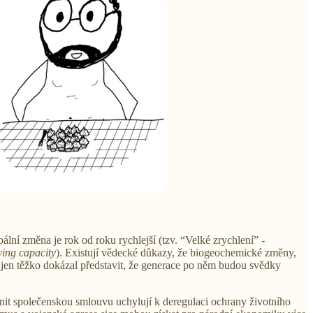
obální změna je rok od roku rychlejší (tzv. “Velké zrychlení” -
ying capacity
). Existují vědecké důkazy, že biogeochemické změny,
 jen těžko dokázal představit, že generace po něm budou svědky
nit společenskou smlouvu uchylují k deregulaci ochrany životního