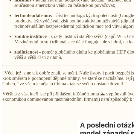
současnou americkou vládu za fašistickou považovat;
technofeudalismus
- část technologických společností (Google, 
produkty, jež vydělávají zisk pouhou aktivitou uživatelů (digitá
technofeudálům bezprecedentní politickou moc (od vlivu algori
zombie instituce
- z řady institucí starého světa (např. WTO n
Mezinárodní trestní tribunál sice dále funguje, ale s lidmi, na k
zadluženost
- poměr globálního dluhu ke globálnímu HDP dlo
větší a větší části z dluhů.
“Věci, jež jsme tak dobře znali, se mění. Naše jistoty i pocit bezpečí
krok směrem k pochopení dějinné trhliny, ve které se nacházíme. Její
Cohen, “ve všem je nějaká trhlina - tak se světlo dostane dovnitř.”
Většina z vás, kteří jste při přihlášení k Zóně zlomu 🌋 vyplňovali úv
ekonomikou dominovanou mezinárodními firmami)
není
způsobilý k 