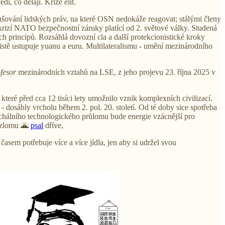
í, co dělají. Krize elit.
šování lidských práv, na které OSN nedokáže reagovat; stálými členy
krizí NATO bezpečnostní záruky platící od 2. světové války. Studená
ch principů. Rozsáhlá dovozní cla a další protekcionistické kroky
jistě ustupuje yuanu a euru. Multilateralismu - umění mezinárodního
fesor
mezinárodních vztahů na LSE, z jeho projevu 23. října 2025 v
teré před cca 12 tisíci lety umožnilo vznik komplexních civilizací.
) - dosáhly vrcholu během 2. pol. 20. století. Od té doby sice spotřeba
epochálního technologického průlomu bude energie vzácnější pro
 zlomu 🌋
psal
dříve,
 časem potřebuje více a více jídla, jen aby si udržel svou