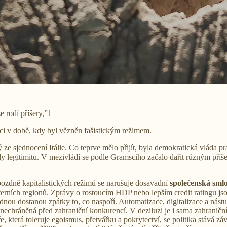
e rodí příšery,”
1
msci v době, kdy byl vězněn fašistickým režimem.
ze sjednocení Itálie. Co teprve mělo přijít, byla demokratická vláda pr
atily legitimitu. V mezivládí se podle Gramsciho začalo dařit různým p
.
pozdně kapitalistických režimů se narušuje dosavadní
společenská sml
ferních regionů. Zprávy o rostoucím HDP nebo lepším credit ratingu js
u dostanou zpátky to, co naspoří. Automatizace, digitalizace a nástup
, nechráněná před zahraniční konkurencí. V deziluzi je i sama zahraničn
, která toleruje egoismus, přetvářku a pokrytectví, se politika stává 