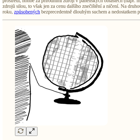
prostředí, honbě za přírodními zdroji v panenských oblastech (např. m
zdrojů silou, to však jen za cenu dalšího znečištění a ničení. Na dru
roku,
způsobených
bezprecedentně dlouhým suchem a nedostatkem pi