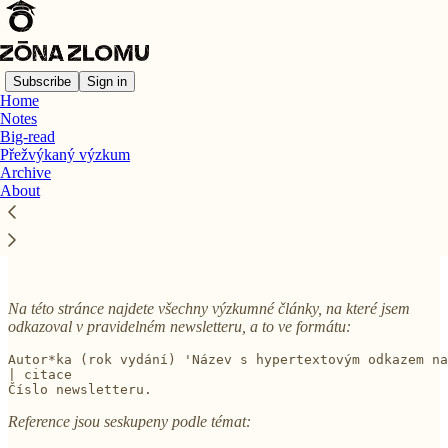
Subscribe
Sign in
Home
Notes
Big-read
Read distraction-free on Substack
Přežvýkaný výzkum
Archive
About
Přežvýkaný výzkum
Na této stránce najdete všechny výzkumné články, na které jsem
odkazoval v pravidelném newsletteru, a to ve formátu:
Autor*ka (rok vydání) 'Název s hypertextovým odkazem n
| citace 

Číslo newsletteru.
Reference jsou seskupeny podle témat: