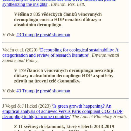
synthesizing the insights
’.
Environ. Res. Lett
.
Většina z 835 vědeckých článků věnovaných
decouplingu emisí a HDP nenabízí důkazy o
absolutním decouplingu.
V čísle
#3 Trump je prostě showman
Vadén et al. (2020) ‘
Decoupling for ecological sustainability: A
categorisation and review of research literature
’.
Environmental
Science and Policy
.
V 179 článcích věnovaných decouplingu neexistují
důkazy o absolutním decouplingu HDP a spotřeby
zdrojů na úrovni celé ekonomiky.
V čísle
#3 Trump je prostě showman
J Vogel & J Hickel (2023) ‘
Is green growth happening? An
empirical analysis of achieved versus Paris-compliant CO2–GDP
decoupling in high-income countries
’
The Lancet Planetary Health
.
Z 11 světových ekonomik, které v letech 2013-2019