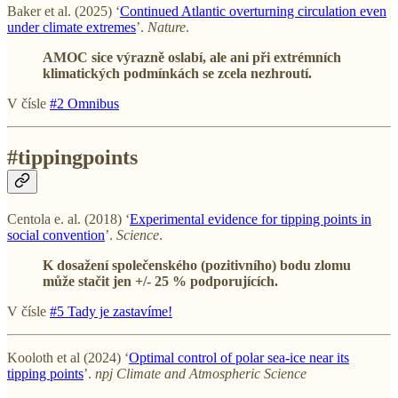
Baker et al. (2025) ‘
Continued Atlantic overturning circulation even
under climate extremes
’.
Nature
.
AMOC sice výrazně oslabí, ale ani při extrémních
klimatických podmínkách se zcela nezhroutí.
V čísle
#2 Omnibus
#tippingpoints
Centola e. al. (2018) ‘
Experimental evidence for tipping points in
social convention
’.
Science
.
K dosažení společenského (pozitivního) bodu zlomu
může stačit jen +/- 25 % podporujících.
V čísle
#5 Tady je zastavíme!
Kooloth et al (2024) ‘
Optimal control of polar sea-ice near its
tipping points
’.
npj Climate and Atmospheric Science