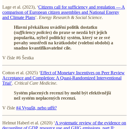
Lage et al. (2023), ‘
Citizens call for sufficiency and regulation — A
comparison of European citizen assemblies and National Energy
and Climate Plans
’.
Energy Research & Social Science
.
Hlavní překážkou uvádění politik dostatku
(
sufficiency policies
) do praxe se nezdá být jejich
popularita, nýbrž politický systém, který se ze své
povahy soustředí na krátkodobé (volební období) a
snadno kvantifikovatelné cíle.
V čísle #6 Šestka
Cotton et al. (2025) ‘
Effect of Monetary Incentives on Peer Review
Acceptance and Completion: A Quasi-Randomized Interventional
Trial’
.
Critical Care Medicine
.
Systém placených recenzí by mohl být efektivnější
než systém neplacených recenzí.
V čísle
#4 Vysušit, nebo utřít?
Helmut Haberl et al. (2020) ‘
A systematic review of the evidence on
decoupling of GDP, resource use and GHG emissions, part II: