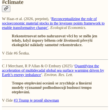
#climate
W Haas et al. (2026, preprint), ‘
Reconceptualizing the role of
socioeconomic material stocks in the leverage points framework to
enable transformative change’
.
Ecological Economics
.
Rekonstruovat nebo nahrazovat věci by se mělo jen
tehdy, když úspory během celé životnosti převýší
ekologické náklady samotné rekonstrukce.
V čísle #6 Šestka.
C J Merchant, R P Allan & O Embury (2025) ‘
Quantifying the
acceleration of multidecadal global sea surface warming driven by
Earth’s energy imbalance
’.
Environ. Res. Lett
.
Tempo oteplování oceánů se zrychluje a lineární
modely významně podhodnocují budoucí tempo
oteplování.
V čísle
#3 Trump je prostě showman