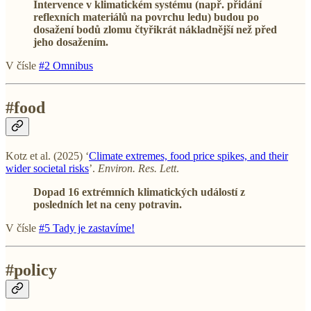
Intervence v klimatickém systému (např. přidání
reflexních materiálů na povrchu ledu) budou po
dosažení bodů zlomu čtyřikrát nákladnější než před
jeho dosažením.
V čísle
#2 Omnibus
#food
Kotz et al. (2025) ‘
Climate extremes, food price spikes, and their
wider societal risks
’.
Environ. Res. Lett
.
Dopad 16 extrémních klimatických událostí z
posledních let na ceny potravin.
V čísle
#5 Tady je zastavíme!
#policy