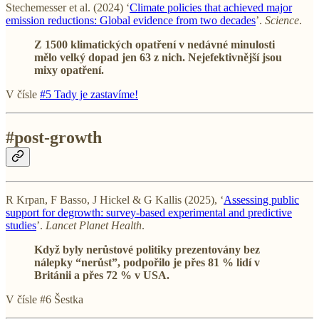
Stechemesser et al. (2024) ‘
Climate policies that achieved major
emission reductions: Global evidence from two decades
’.
Science
.
Z 1500 klimatických opatření v nedávné minulosti
mělo velký dopad jen 63 z nich. Nejefektivnější jsou
mixy opatření.
V čísle
#5 Tady je zastavíme!
#post-growth
R Krpan, F Basso, J Hickel & G Kallis (2025), ‘
Assessing public
support for degrowth: survey-based experimental and predictive
studies
’.
Lancet Planet Health
.
Když byly nerůstové politiky prezentovány bez
nálepky “nerůst”, podpořilo je přes 81 % lidí v
Británii a přes 72 % v USA.
V čísle #6 Šestka