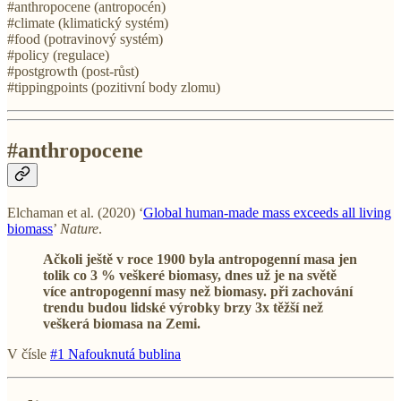
#anthropocene (antropocén)
#climate (klimatický systém)
#food (potravinový systém)
#policy (regulace)
#postgrowth (post-růst)
#tippingpoints (pozitivní body zlomu)
#anthropocene
Elchaman et al. (2020) ‘
Global human-made mass exceeds all living
biomass
’
Nature
.
Ačkoli ještě v roce 1900 byla antropogenní masa jen
tolik co 3 % veškeré biomasy, dnes už je na světě
více antropogenní masy než biomasy. při zachování
trendu budou lidské výrobky brzy 3x těžší než
veškerá biomasa na Zemi.
V čísle
#1 Nafouknutá bublina