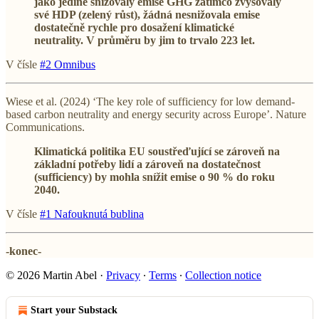
jako jediné snižovaly emise GHG zatímco zvyšovaly
své HDP (zelený růst), žádná nesnižovala emise
dostatečně rychle pro dosažení klimatické
neutrality. V průměru by jim to trvalo 223 let.
V čísle
#2 Omnibus
Wiese et al. (2024) ‘The key role of sufficiency for low demand-
based carbon neutrality and energy security across Europe’. Nature
Communications.
Klimatická politika EU soustřeďující se zároveň na
základní potřeby lidí a zároveň na dostatečnost
(sufficiency) by mohla snížit emise o 90 % do roku
2040.
V čísle
#1 Nafouknutá bublina
-konec-
© 2026 Martin Abel
·
Privacy
∙
Terms
∙
Collection notice
Start your Substack