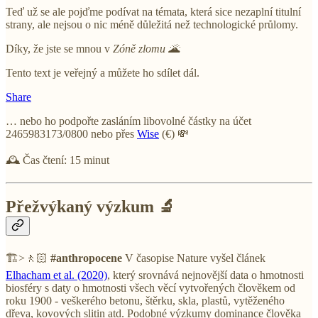
Teď už se ale pojďme podívat na témata, která sice nezaplní titulní
strany, ale nejsou o nic méně důležitá než technologické průlomy.
Díky, že jste se mnou v
Zóně zlomu
🌋
Tento text je veřejný a můžete ho sdílet dál.
Share
… nebo ho podpořte zasláním libovolné částky na účet
2465983173/0800 nebo přes
Wise
(€) 💸
🕰️ Čas čtení: 15 minut
Přežvýkaný výzkum 🔬
🏗>🚶🏻
#anthropocene
V časopise Nature vyšel článek
Elhacham et al. (2020)
, který srovnává nejnovější data o hmotnosti
biosféry s daty o hmotnosti všech věcí vytvořených člověkem od
roku 1900 - veškerého betonu, štěrku, skla, plastů, vytěženého
dřeva, kovových slitin atd. Podobné výzkumy dominance člověka