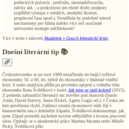
politických právech - petičním, shromažďovacím,
stávky atd. - a poskytnout jim různé druhy podpory
(zajištění výstupu v médiích, mediální školení,
proplacení času apod.). Neudělala by podobné interní
mechanismy pro klima daleko více než současné
univerzitní strategie udržitelnosti?
Více v textu s názvem
Akademie v časech klimatické krize
.
Dnešní literární tip 📚
Československo se po roce 1989 nezačlenilo do bující světové
ekonomiky 50. a 60. let, nýbrž do ekonomiky v hluboké vnitřní
krizi. S touto analýzou přišla po prvotním opojení z volného trhu
ekonomka Ilona Švihlíková v knize
Jak jsme se stali kolonií
(2015).
Z pohledu zahraniční literatury nic nového pod sluncem (Samir
Amin, David Harvey, Jason Hickel, Agnes Gagyi ad.), v Česku ale
toto povědomí chybí. Zatímco ostatní ekonomové stále žijí v
klausovském snu o dohánění Západu, Švihlíková dokumentuje, jak
jsme Západ pomohli zachránit novým odbytištěm a levnou pracovní
silou. Opírajíc se o akademické práce Martina Myanta nebo Miloše
Picky, Švihlíková píše: