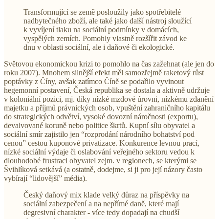
Transformující se země posloužily jako spotřebitelé
nadbytečného zboží, ale také jako další nástroj sloužící
k vyvíjení tlaku na sociální podmínky v domácích,
vyspělých zemích. Pomohly vlastně rozšířit závod ke
dnu v oblasti sociální, ale i daňové či ekologické.
Světovou ekonomickou krizi to pomohlo na čas zažehnat (ale jen do
roku 2007). Mnohem silnější efekt měl samozřejmě raketový růst
poptávky z Číny, avšak zatímco Číně se podařilo vyvinout
hegemonní postavení, Česká republika se dostala a aktivně udržuje
v koloniální pozici, mj. díky nízké mzdové úrovni, nízkému zdanění
majetku a příjmů právnických osob, vpuštění zahraničního kapitálu
do strategických odvětví, vysoké dovozní náročnosti (exportu),
devalvované koruně nebo politice škrtů. Kupní sílu obyvatel a
sociální smír zajistilo jen “rozprodání národního bohatství pod
cenou” cestou kuponové privatizace. Konkurence levnou prací,
nízké sociální výdaje či oslabování veřejného sektoru vedou k
dlouhodobé frustraci obyvatel zejm. v regionech, se kterými se
Švihlíková setkává (a ostatně, dodejme, si ji pro její názory často
vybírají “lidovější” média).
Český daňový mix klade velký důraz na příspěvky na
sociální zabezpečení a na nepřímé daně, které mají
degresivní charakter - více tedy dopadají na chudší