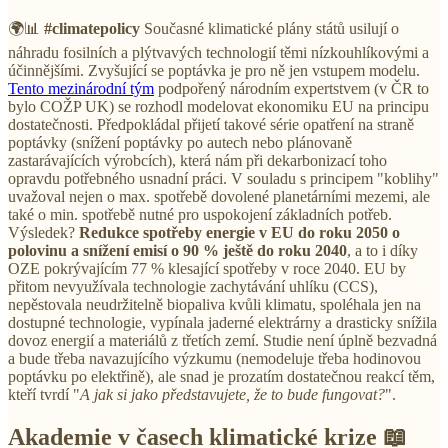
🌍📊
#climatepolicy
Současné klimatické plány států usilují o
náhradu fosilních a plýtvavých technologií těmi nízkouhlíkovými a
účinnějšími. Zvyšující se poptávka je pro ně jen vstupem modelu.
Tento mezinárodní tým
podpořený národním expertstvem (v ČR to
bylo COŽP UK) se rozhodl modelovat ekonomiku EU na principu
dostatečnosti. Předpokládal přijetí takové série opatření na straně
poptávky (snížení poptávky po autech nebo plánovaně
zastarávajících výrobcích), která nám při dekarbonizací toho
opravdu potřebného usnadní práci. V souladu s principem "koblihy"
uvažoval nejen o max. spotřebě dovolené planetárními mezemi, ale
také o min. spotřebě nutné pro uspokojení základních potřeb.
Výsledek?
Redukce spotřeby energie v EU do roku 2050 o
polovinu a snížení emisí o 90 % ještě do roku 2040
, a to i díky
OZE pokrývajícím 77 % klesající spotřeby v roce 2040. EU by
přitom nevyužívala technologie zachytávání uhlíku (CCS),
nepěstovala neudržitelně biopaliva kvůli klimatu, spoléhala jen na
dostupné technologie, vypínala jaderné elektrárny a drasticky snížila
dovoz energií a materiálů z třetích zemí. Studie není úplně bezvadná
a bude třeba navazujícího výzkumu (nemodeluje třeba hodinovou
poptávku po elektřině), ale snad je prozatím dostatečnou reakcí těm,
kteří tvrdí "
A jak si jako představujete, že to bude fungovat?
".
Akademie v časech klimatické krize 📖