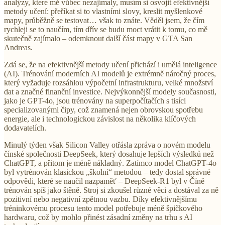
analýzy, které mě vůbec nezajímaly, musím si osvojit efektivnější
metody učení: přeříkat si to vlastními slovy, kreslit myšlenkové
mapy, průběžně se testovat… však to znáte. Věděl jsem, že čím
rychleji se to naučím, tím dřív se budu moct vrátit k tomu, co mě
skutečně zajímalo – odemknout další část mapy v GTA San
Andreas.
Zdá se, že na efektivnější metody učení přichází i umělá inteligence
(AI). Trénování moderních AI modelů je extrémně náročný proces,
který vyžaduje rozsáhlou výpočetní infrastrukturu, velké množství
dat a značné finanční investice. Nejvýkonnější modely současnosti,
jako je GPT-4o, jsou trénovány na superpočítačích s tisíci
specializovanými čipy, což znamená nejen obrovskou spotřebu
energie, ale i technologickou závislost na několika klíčových
dodavatelích.
Minulý týden však Silicon Valley otřásla zpráva o novém modelu
čínské společnosti DeepSeek, který dosahuje lepších výsledků než
ChatGPT, a přitom je méně nákladný. Zatímco model ChatGPT-4o
byl vytrénován klasickou „školní“ metodou – tedy dostal správné
odpovědi, které se naučil nazpaměť – DeepSeek-R1 byl v Číně
trénován spíš jako štěně. Stroj si zkoušel různé věci a dostával za ně
pozitivní nebo negativní zpětnou vazbu. Díky efektivnějšímu
tréninkovému procesu tento model potřebuje méně špičkového
hardwaru, což by mohlo přinést zásadní změny na trhu s AI