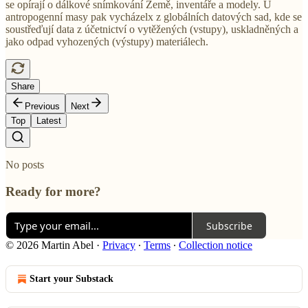
se opírají o dálkové snímkování Země, inventáře a modely. U
antropogenní masy pak vycházelx z globálních datových sad, kde se
soustřeďují data z účetnictví o vytěžených (vstupy), uskladněných a
jako odpad vyhozených (výstupy) materiálech.
Share
Previous
Next
Top
Latest
No posts
Ready for more?
Subscribe
© 2026 Martin Abel
·
Privacy
∙
Terms
∙
Collection notice
Start your Substack