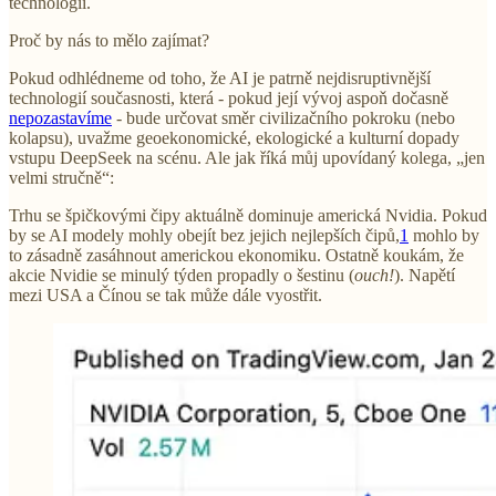
technologií.
Proč by nás to mělo zajímat?
Pokud odhlédneme od toho, že AI je patrně nejdisruptivnější
technologií současnosti, která - pokud její vývoj aspoň dočasně
nepozastavíme
- bude určovat směr civilizačního pokroku (nebo
kolapsu), uvažme geoekonomické, ekologické a kulturní dopady
vstupu DeepSeek na scénu. Ale jak říká můj upovídaný kolega, „jen
velmi stručně“:
Trhu se špičkovými čipy aktuálně dominuje americká Nvidia. Pokud
by se AI modely mohly obejít bez jejich nejlepších čipů,
1
mohlo by
to zásadně zasáhnout americkou ekonomiku. Ostatně koukám, že
akcie Nvidie se minulý týden propadly o šestinu (
ouch!
). Napětí
mezi USA a Čínou se tak může dále vyostřit.