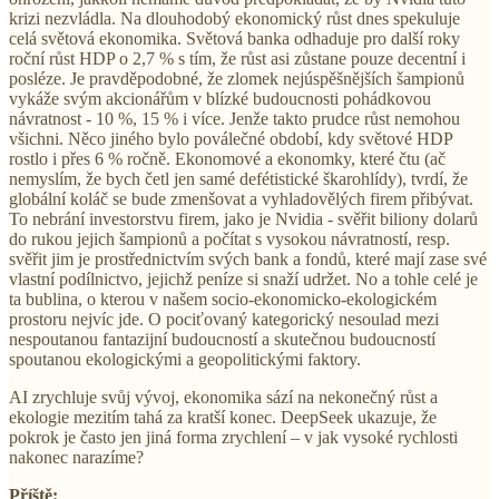
krizi nezvládla. Na dlouhodobý ekonomický růst dnes spekuluje
celá světová ekonomika. Světová banka odhaduje pro další roky
roční růst HDP o 2,7 % s tím, že růst asi zůstane pouze decentní i
posléze. Je pravděpodobné, že zlomek nejúspěšnějších šampionů
vykáže svým akcionářům v blízké budoucnosti pohádkovou
návratnost - 10 %, 15 % i více. Jenže takto prudce růst nemohou
všichni. Něco jiného bylo poválečné období, kdy světové HDP
rostlo i přes 6 % ročně. Ekonomové a ekonomky, které čtu (ač
nemyslím, že bych četl jen samé defétistické škarohlídy), tvrdí, že
globální koláč se bude zmenšovat a vyhladovělých firem přibývat.
To nebrání investorstvu firem, jako je Nvidia - svěřit biliony dolarů
do rukou jejich šampionů a počítat s vysokou návratností, resp.
svěřit jim je prostřednictvím svých bank a fondů, které mají zase své
vlastní podílnictvo, jejichž peníze si snaží udržet. No a tohle celé je
ta bublina, o kterou v našem socio-ekonomicko-ekologickém
prostoru nejvíc jde. O pociťovaný kategorický nesoulad mezi
nespoutanou fantazijní budoucností a skutečnou budoucností
spoutanou ekologickými a geopolitickými faktory.
AI zrychluje svůj vývoj, ekonomika sází na nekonečný růst a
ekologie mezitím tahá za kratší konec. DeepSeek ukazuje, že
pokrok je často jen jiná forma zrychlení – v jak vysoké rychlosti
nakonec narazíme?
Příště: