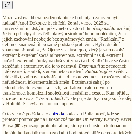
Můžu zastávat liberálně-demokratické hodnoty a zároveň být
radikál? Ano! Dokonce bych řekl, že stát v roce 2025 za
univerzálními lidskými právy nebo vládou lidu
předpokládá
uznání,
že tyto principy dnes čelí takovým strukturálním problémům, že se
jejich zachování neobejde bez systémových změn. “Radikální” z
definice znamená jít po samé podstatě problému. Být radikální
znamená připustit si, že žijeme v statusu quo, který je sám o sobě
extrémní: extrémní sociální nerovnosti, extrémní násilí, extrémní
počasí, extrémní nároky na duševní zdraví atd. Radikálové se často
zaměňují s extremisty, ale je to nesmysl.
Extremizují
se zatracenci:
lidé osamělí, zoufalí, zranění nebo zmatení.
Radikalizují
se svědci:
lidé citliví, vnímaví, rozhořčení nad nespravedlností a rozčarovaní z
nefunkčnosti inkrementálních změn. Extrémisté sahají po
jednoduchých řešeních a násilí; radikálové usilují o vnitřní
transformaci komplexní společnosti nenásilnou cestou. Kam přijdu,
chce se mi zvolat
“Jsem radikál
!”
, ale připadal bych si jako čaroděj
v Hobbitíně: nevítaný a nepochopený.
O to víc mě potěšila tato
epizoda
podcastu Bulletproof, kde se
profesor politologie na Filozofické fakultě Univerzity Karlovy Pavel
Barša 🎓 vymezuje proti liberálům, kteří jsou lhostejní k dopadům
globálního kapitalismu na základní hodnotové pilíře demokratických