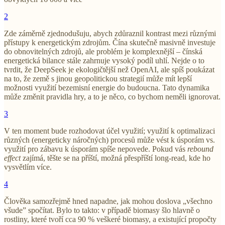
2
Zde záměrně zjednodušuju, abych zdůraznil kontrast mezi různými
přístupy k energetickým zdrojům. Čína skutečně masivně investuje
do obnovitelných zdrojů, ale problém je komplexnější – čínská
energetická bilance stále zahrnuje vysoký podíl uhlí. Nejde o to
tvrdit, že DeepSeek je ekologičtější než OpenAI, ale spíš poukázat
na to, že země s jinou geopolitickou strategií může mít lepší
možnosti využití bezemisní energie do budoucna. Tato dynamika
může změnit pravidla hry, a to je něco, co bychom neměli ignorovat.
3
V ten moment bude rozhodovat účel využití; využití k optimalizaci
různých (energeticky náročných) procesů může vést k úsporám vs.
využití pro zábavu k úsporám spíše nepovede. Pokud vás
rebound
effect
zajímá, těšte se na příští, možná přespříští long-read, kde ho
vysvětlím více.
4
Člověka samozřejmě hned napadne, jak mohou doslova „všechno
všude” spočítat. Bylo to takto: v případě biomasy šlo hlavně o
rostliny, které tvoří cca 90 % veškeré biomasy, a existující propočty