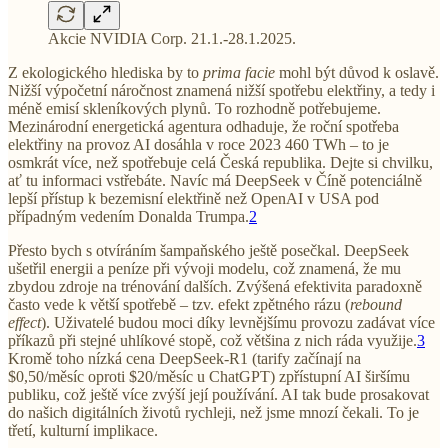
Akcie NVIDIA Corp. 21.1.-28.1.2025.
Z ekologického hlediska by to
prima facie
mohl být důvod k oslavě.
Nižší výpočetní náročnost znamená nižší spotřebu elektřiny, a tedy i
méně emisí skleníkových plynů. To rozhodně potřebujeme.
Mezinárodní energetická agentura odhaduje, že roční spotřeba
elektřiny na provoz AI dosáhla v roce 2023 460 TWh – to je
osmkrát více, než spotřebuje celá Česká republika. Dejte si chvilku,
ať tu informaci vstřebáte. Navíc má DeepSeek v Číně potenciálně
lepší přístup k bezemisní elektřině než OpenAI v USA pod
případným vedením Donalda Trumpa.
2
Přesto bych s otvíráním šampaňského ještě posečkal. DeepSeek
ušetřil energii a peníze při vývoji modelu, což znamená, že mu
zbydou zdroje na trénování dalších. Zvýšená efektivita paradoxně
často vede k větší spotřebě – tzv. efekt zpětného rázu (
rebound
effect
). Uživatelé budou moci díky levnějšímu provozu zadávat více
příkazů při stejné uhlíkové stopě, což většina z nich ráda využije.
3
Kromě toho nízká cena DeepSeek-R1 (tarify začínají na
$0,50/měsíc oproti $20/měsíc u ChatGPT) zpřístupní AI širšímu
publiku, což ještě více zvýší její používání. AI tak bude prosakovat
do našich digitálních životů rychleji, než jsme mnozí čekali. To je
třetí, kulturní implikace.