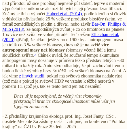
nad přírodou už sice probíhají nejméně půl století, teprve s moderní
výpočetní technikou se ale roztrhl pytel s její přesnou kvantifikací.
Známý je třeba výpočet
Haberl et al. (2014)
, podle kterého si člověk
v důsledku přivlastňuje 25 % veškeré produkce biosféry (zejm. ve
formě zemědělských plodin a dřeva), nebo závěr
Bar-On, Phillips &
Milo (2018)
, že hospodářských zvířat je co do hmotnosti na planetě
15x více než zvířat ve volné přírodě. Teď ovšem
Elhacham et al.
(2020)
zjišťují, že ačkoli ještě v roce 1900 byla antropogenní masa
jen tolik co 3 % veškeré biomasy,
dnes už je na světě více
antropogenní masy než biomasy
(biomasy včetně lidí a jemu
sloužících zvířat).
4
Článek uvádí, že současné tempo akumulace
antropogenní masy dosahuje v průměru těžko představitelných +30
miliard tun každý rok. Autorstvo odhaduje, že při zachování trendu
budou lidské výrobky brzy 3x těžší než veškerá biomasa na Zemi. A
jak víme
z jiných studií
, pokud má světová ekonomika nadále růst
(což má) a pokud je světové HDP ve vztahu k těžbě nerostů v
poměru 1:1 (což je), tak se tento trend jen tak nezmění.
Dnes už je nepochybné, že věčný růst ekonomiky
překračující hranice ekologické únosnosti může vést jen
k jejímu zhroucení.
- Z přednášky krajinného ekologa prof. Ing. Josef Fanty, CSc.,
nositele Medaile Za zásluhy o stát 1. stupně, na konferenci “Politika
krajiny” na ČZU v Praze 29. ledna 2025