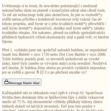
Uvědomuju si tu ironii, že newsletter polemizující s možností
nekonečného růstu na planetě s konečnými zdroji sám cíleně roste.
Ta mě ale nefascinuje tolik jako skutečnost, že jste se rozhodli*y
uvěřit mému
příslibu
a kolektivně
investovat
svůj vzácný čas do
tohoto projektu, aniž byste se o jeho kvalitách mohli*y přesvědčit /
aniž byste dostali*y doporučení, zkrátka aniž byste měli*y záruku
kvalitního obsahu. Ale nakonec, přesně na (někdy spekulativních)
příslibech budoucích výhod ekonomicky stojí a padá svět, ve kterém
žijeme.
Před 1. vydáním jsme tak společně nafoukli bublinu, ne nepodobné
South Sea Bubble
v roce 1720 nebo
Dot Com Bubble
v roce 2000.
Tyhle bubliny praskly poté, co investoři spekulovali na vysoké
zisky, které byly (anebo se vývojem staly) zcela nereálné. Nezbývá
než doufat, že bublina
Zóny zlomu
po prvních vydáních nepraskne,
jen se zvětší a zpevní 🤞🏻 Co po přečtení myslíte vy?
Message Martin Abel
Každopádně nás to obloukem vrací zpět k vývoji AI. Společnost
Nvidia dnes dominuje trhu se špičkovými čipy a může vykazovat
marže až 75 %. Její ekonomické výhledy přilákaly biliony (tisíce
miliard) dolarů od lačných investorů. Teď jsou tyto peníze v
ohrožení, jakkoli nemáme důvod předpokládat, že by Nvidia tuto