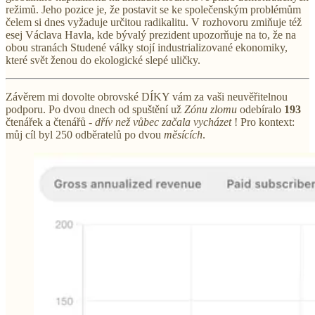
režimů. Jeho pozice je, že postavit se ke společenským problémům
čelem si dnes vyžaduje určitou radikalitu. V rozhovoru zmiňuje též
esej Václava Havla, kde bývalý prezident upozorňuje na to, že na
obou stranách Studené války stojí industrializované ekonomiky,
které svět ženou do ekologické slepé uličky.
Závěrem mi dovolte obrovské DÍKY vám za vaši neuvěřitelnou
podporu. Po dvou dnech od spuštění už
Zónu zlomu
odebíralo
193
čtenářek a čtenářů -
dřív než vůbec začala vycházet
! Pro kontext:
můj cíl byl 250 odběratelů po dvou
měsících
.