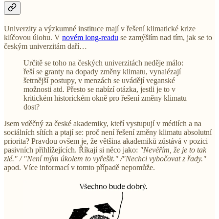
Univerzity a výzkumné instituce mají v řešení klimatické krize
klíčovou úlohu. V
novém long-readu
se zamýšlím nad tím, jak se to
českým univerzitám daří…
Určitě se toho na českých univerzitách neděje málo:
řeší se granty na dopady změny klimatu, vynalézají
šetrnější postupy, v menzách se uvádějí veganské
možnosti atd. Přesto se nabízí otázka, jestli je to v
kritickém historickém okně pro řešení změny klimatu
dost?
Jsem vděčný za české akademiky, kteří vystupují v médiích a na
sociálních sítích a ptají se: proč není řešení změny klimatu absolutní
priorita? Pravdou ovšem je, že většina akademiků zůstává v pozici
pasivních přihlížejících. Říkají si něco jako:
"Nevěřím, že je to tak
zlé." / "Není mým úkolem to vyřešit." /"Nechci vybočovat z řady."
apod. Více informací v tomto případě nepomůže.