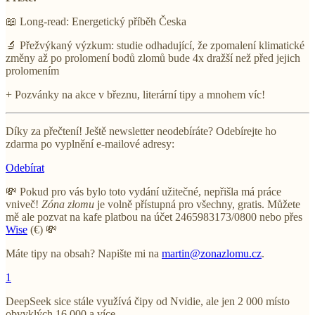
📖 Long-read: Energetický příběh Česka
🔬 Přežvýkaný výzkum: studie odhadující, že zpomalení klimatické
změny až po prolomení bodů zlomů bude 4x dražší než před jejich
prolomením
+ Pozvánky na akce v březnu, literární tipy a mnohem víc!
Díky za přečtení! Ještě newsletter neodebíráte? Odebírejte ho
zdarma po vyplnění e-mailové adresy:
Odebírat
💸 Pokud pro vás bylo toto vydání užitečné, nepřišla má práce
vniveč!
Zóna zlomu
je volně přístupná pro všechny, gratis. Můžete
mě ale pozvat na kafe platbou na účet 2465983173/0800 nebo přes
Wise
(€) 💸
Máte tipy na obsah? Napište mi na
martin@zonazlomu.cz
.
1
DeepSeek sice stále využívá čipy od Nvidie, ale jen 2 000 místo
obvyklých 16 000 a více