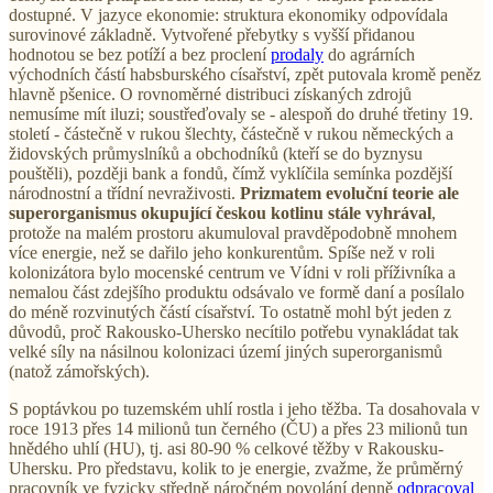
dostupné. V jazyce ekonomie: struktura ekonomiky odpovídala
surovinové základně. Vytvořené přebytky s vyšší přidanou
hodnotou se bez potíží a bez proclení
prodaly
do agrárních
východních částí habsburského císařství, zpět putovala kromě peněz
hlavně pšenice. O rovnoměrné distribuci získaných zdrojů
nemusíme mít iluzi; soustřeďovaly se - alespoň do druhé třetiny 19.
století - částečně v rukou šlechty, částečně v rukou německých a
židovských průmyslníků a obchodníků (kteří se do byznysu
pouštěli), později bank a fondů, čímž vyklíčila semínka pozdější
národnostní a třídní nevraživosti.
Prizmatem evoluční teorie ale
superorganismus okupující českou kotlinu stále vyhrával
,
protože na malém prostoru akumuloval pravděpodobně mnohem
více energie, než se dařilo jeho konkurentům. Spíše než v roli
kolonizátora bylo mocenské centrum ve Vídni v roli příživníka a
nemalou část zdejšího produktu odsávalo ve formě daní a posílalo
do méně rozvinutých částí císařství. To ostatně mohl být jeden z
důvodů, proč Rakousko-Uhersko necítilo potřebu vynakládat tak
velké síly na násilnou kolonizaci území jiných superorganismů
(natož zámořských).
S poptávkou po tuzemském uhlí rostla i jeho těžba. Ta dosahovala v
roce 1913 přes 14 milionů tun černého (ČU) a přes 23 milionů tun
hnědého uhlí (HU), tj. asi 80-90 % celkové těžby v Rakousku-
Uhersku. Pro představu, kolik to je energie, zvažme, že průměrný
pracovník ve fyzicky středně náročném povolání denně
odpracoval