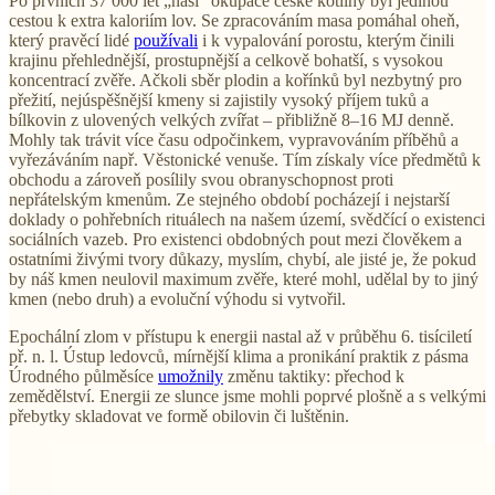
Po prvních 37 000 let „naší” okupace české kotliny byl jedinou
cestou k extra kaloriím lov. Se zpracováním masa pomáhal oheň,
který pravěcí lidé
používali
i k vypalování porostu, kterým činili
krajinu přehlednější, prostupnější a celkově bohatší, s vysokou
koncentrací zvěře. Ačkoli sběr plodin a kořínků byl nezbytný pro
přežití, nejúspěšnější kmeny si zajistily vysoký příjem tuků a
bílkovin z ulovených velkých zvířat – přibližně 8–16 MJ denně.
Mohly tak trávit více času odpočinkem, vypravováním příběhů a
vyřezáváním např. Věstonické venuše. Tím získaly více předmětů k
obchodu a zároveň posílily svou obranyschopnost proti
nepřátelským kmenům. Ze stejného období pocházejí i nejstarší
doklady o pohřebních rituálech na našem území, svědčící o existenci
sociálních vazeb. Pro existenci obdobných pout mezi člověkem a
ostatními živými tvory důkazy, myslím, chybí, ale jisté je, že pokud
by náš kmen neulovil maximum zvěře, které mohl, udělal by to jiný
kmen (nebo druh) a evoluční výhodu si vytvořil.
Epochální zlom v přístupu k energii nastal až v průběhu 6. tisíciletí
př. n. l. Ústup ledovců, mírnější klima a pronikání praktik z pásma
Úrodného půlměsíce
umožnily
změnu taktiky: přechod k
zemědělství. Energii ze slunce jsme mohli poprvé plošně a s velkými
přebytky skladovat ve formě obilovin či luštěnin.