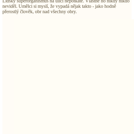
Lidský superorganismus na ulici nepotkáte. Vlastně ho nikdy nikdo
neviděl. Umělci si myslí, že vypadá nějak takto - jako hodně
přerostlý člověk, obr nad všechny obry.