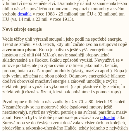
v hutnictví nebo zemědělství. Dramatický nárůst zaznamenala těžba
uhlí u nás až s poválečnou obnovou a expanzí ekonomiky a svého
vrcholu
dosáhla
v roce 1988 - 25 milionů tun ČU a 92 milionů tun
HU (vs. 14 mil. a 23 mil. v roce 1913).
Nové zdroje energie
Vedle těžby uhlí výrazně stoupal i jeho podíl na spotřebě energie.
Trend se změnil v 60. letech, kdy uhlí začalo zvolna ustupovat
ropě
a zemnímu plynu
. Ropa je palivo s ještě vyšší energetickou
hustotou než uhlí (44 MJ/kg), navíc snadněji přepravitelné,
skladovatelné a s širokou škálou způsobů využití. Nevyužívá se v
surové podobě, ale po zpracování v rafinérii jako nafta, benzín,
propan, butan a další ropné produkty (plasty, maziva apod.). Ropa je
tedy velmi užitečná na obou pólech Odumovy energetické bilance:
dodává obrovské množství energie a zároveň umožňuje zvýšit
efektivitu jejího využití a výkonnosti (např. plastové díly zlehčují a
zefektivňují různá zařízení, která pak poháníme i s pomocí ropy).
První ropné rafinérie u nás vznikaly už v 70. a 80. letech 19. století.
Nezaměřovaly se na motorové oleje (spalovací motory ještě
neexistovaly), nýbrž na výrobu petroleje na svícení, parafínu, maziv
apod. Benzín byl v té době paradoxně považován za
odpadní
látku.
Surová ropa se do českých zemí dostávala v cisternách po kolejích,
především z rakousko-uherského Haliče, tehdy jednoho z největších