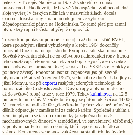
nalezišť v Evropě. Na přelomu 19. a 20. století bylo u nás
provedeno i několik vrtů, ale bez většího úspěchu. Zatímco uhelné
sloje vyvěrají v českých nížinách v masivních žilách, docela
skromná ložiska ropy k nám pronikají jen ve výběžku
Západopanonské pánve na Hodonínsku. To samé platí pro zemní
plyn, který ropná ložiska obyčejně doprovází.
Tuzemskou poptávku po ropě uspokojila až dohoda států RVHP,
které společnými silami vybudovaly a k roku 1964 dokončily
ropovod Družba napojující střední Evropu na sibiřská ropná pole.
Sovětský svaz tím získal nejen odbyt pro nadprodukci ropy, kterou
jeho zaostávající ekonomika nebyla schopná využít, ale i vazala s
mechanizovanou armádou, který se na stal na SSSR ekonomicky a
politicky závislý. Podobnou taktiku zopakoval jak při stavbě
plynovodu Bratrství (otevřen 1967), vedoucího z dnešní Ukrajiny na
jižní Moravu, tak při
exportu
ruských jaderných technologií do
normalizačního Československa. Dovoz ropy a plynu prudce rostl
až do světové ropné krize v roce 1979. Tehdy
kulminoval
na 12,5
milionech tun ročně. V každé tuně ropy se přitom ukrývá asi 44 000
MJ energie, nebo-li 20 000 „člověko-dní” práce: více než průměrný
dělník odpracuje v zaměstnání za celou kariéru. Společně s uhlím a
zemním plynem se tak do ekonomiky (a zejména do nově
mechanizovaných činností v zemědělství, ve stavebnictví, těžbě atd.)
zapojily miliardy fosilních dělníků, kteří nepotřebovali jídlo ani
spánek. Konkurenceschopnost založená na stabilních dodávkách