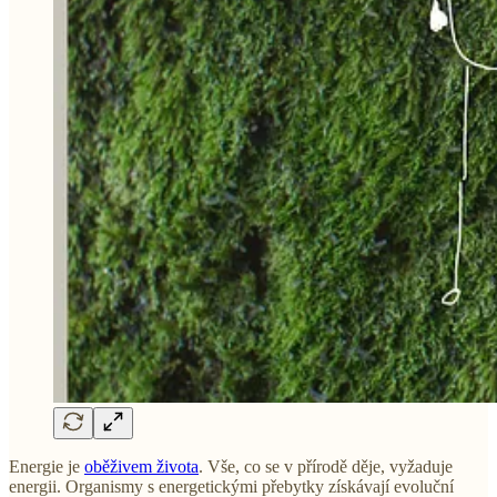
Energie je
oběživem života
. Vše, co se v přírodě děje, vyžaduje
energii. Organismy s energetickými přebytky získávají evoluční