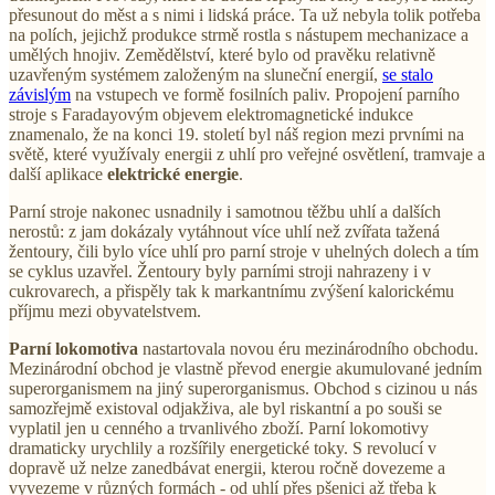
přesunout do měst a s nimi i lidská práce. Ta už nebyla tolik potřeba
na polích, jejichž produkce strmě rostla s nástupem mechanizace a
umělých hnojiv. Zemědělství, které bylo od pravěku relativně
uzavřeným systémem založeným na sluneční energií,
se stalo
závislým
na vstupech ve formě fosilních paliv. Propojení parního
stroje s Faradayovým objevem elektromagnetické indukce
znamenalo, že na konci 19. století byl náš region mezi prvními na
světě, které využívaly energii z uhlí pro veřejné osvětlení, tramvaje a
další aplikace
elektrické energie
.
Parní stroje nakonec usnadnily i samotnou těžbu uhlí a dalších
nerostů: z jam dokázaly vytáhnout více uhlí než zvířata tažená
žentoury, čili bylo více uhlí pro parní stroje v uhelných dolech a tím
se cyklus uzavřel. Žentoury byly parními stroji nahrazeny i v
cukrovarech, a přispěly tak k markantnímu zvýšení kalorickému
příjmu mezi obyvatelstvem.
Parní lokomotiva
nastartovala novou éru mezinárodního obchodu.
Mezinárodní obchod je vlastně převod energie akumulované jedním
superorganismem na jiný superorganismus. Obchod s cizinou u nás
samozřejmě existoval odjakživa, ale byl riskantní a po souši se
vyplatil jen u cenného a trvanlivého zboží. Parní lokomotivy
dramaticky urychlily a rozšířily energetické toky. S revolucí v
dopravě už nelze zanedbávat energii, kterou ročně dovezeme a
vyvezeme v různých formách - od uhlí přes pšenici až třeba k