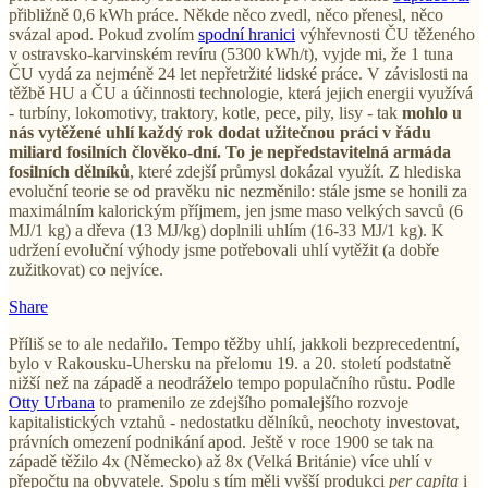
přibližně 0,6 kWh práce. Někde něco zvedl, něco přenesl, něco
svázal apod. Pokud zvolím
spodní hranici
výhřevnosti ČU těženého
v ostravsko-karvinském revíru (5300 kWh/t), vyjde mi, že 1 tuna
ČU vydá za nejméně 24 let nepřetržité lidské práce. V závislosti na
těžbě HU a ČU a účinnosti technologie, která jejich energii využívá
- turbíny, lokomotivy, traktory, kotle, pece, pily, lisy - tak
mohlo u
nás vytěžené uhlí každý rok dodat užitečnou práci v řádu
miliard fosilních člověko-dní. To je nepředstavitelná armáda
fosilních dělníků
, které zdejší průmysl dokázal využít. Z hlediska
evoluční teorie se od pravěku nic nezměnilo: stále jsme se honili za
maximálním kalorickým příjmem, jen jsme maso velkých savců (6
MJ/1 kg) a dřeva (13 MJ/kg) doplnili uhlím (16-33 MJ/1 kg). K
udržení evoluční výhody jsme potřebovali uhlí vytěžit (a dobře
zužitkovat) co nejvíce.
Share
Příliš se to ale nedařilo. Tempo těžby uhlí, jakkoli bezprecedentní,
bylo v Rakousku-Uhersku na přelomu 19. a 20. století podstatně
nižší než na západě a neodráželo tempo populačního růstu. Podle
Otty Urbana
to pramenilo ze zdejšího pomalejšího rozvoje
kapitalistických vztahů - nedostatku dělníků, neochoty investovat,
právních omezení podnikání apod. Ještě v roce 1900 se tak na
západě těžilo 4x (Německo) až 8x (Velká Británie) více uhlí v
přepočtu na obyvatele. Spolu s tím měli vyšší produkci
per capita
i