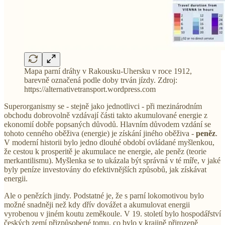
Mapa parní dráhy v Rakousku-Uhersku v roce 1912,
barevně označená podle doby trván jízdy. Zdroj:
https://alternativetransport.wordpress.com
Superorganismy se - stejně jako jednotlivci - při mezinárodním
obchodu dobrovolně vzdávají části takto akumulované energie z
ekonomií dobře popsaných důvodů. Hlavním důvodem vzdání se
tohoto cenného oběživa (energie) je získání jiného oběživa -
peněz
.
V moderní historii bylo jedno dlouhé období ovládané myšlenkou,
že cestou k prosperitě je akumulace ne energie, ale peněz (teorie
merkantilismu). Myšlenka se to ukázala být správná v té míře, v jaké
byly peníze investovány do efektivnějších způsobů, jak získávat
energii.
Ale o penězích jindy. Podstatné je, že s parní lokomotivou bylo
možné snadněji než kdy dřív dovážet a akumulovat energii
vyrobenou v jiném koutu zeměkoule. V 19. století bylo hospodářství
českých zemí přizpůsobené tomu, co bylo v krajině přirozeně