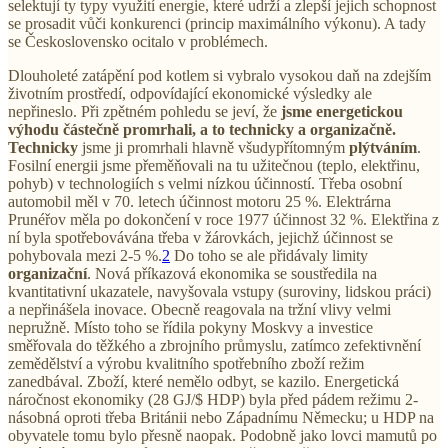
selektují ty typy využití energie, které udrží a zlepší jejich schopnost
se prosadit vůči konkurenci (princip maximálního výkonu). A tady
se Československo ocitalo v problémech.
Dlouholeté zatápění pod kotlem si vybralo vysokou daň na zdejším
životním prostředí, odpovídající ekonomické výsledky ale
nepřineslo. Při zpětném pohledu se jeví, že
jsme energetickou
výhodu částečně promrhali, a to technicky a organizačně.
Technicky
jsme ji promrhali hlavně všudypřítomným
plýtváním
.
Fosilní energii jsme přeměňovali na tu užitečnou (teplo, elektřinu,
pohyb) v technologiích s velmi nízkou účinností. Třeba osobní
automobil měl v 70. letech účinnost motoru 25 %. Elektrárna
Prunéřov měla po dokončení v roce 1977 účinnost 32 %. Elektřina z
ní byla spotřebovávána třeba v žárovkách, jejichž účinnost se
pohybovala mezi 2-5 %.
2
Do toho se ale přidávaly limity
organizační
. Nová příkazová ekonomika se soustředila na
kvantitativní ukazatele, navyšovala vstupy (suroviny, lidskou práci)
a nepřinášela inovace. Obecně reagovala na tržní vlivy velmi
nepružně. Místo toho se řídila pokyny Moskvy a investice
směřovala do těžkého a zbrojního průmyslu, zatímco zefektivnění
zemědělství a výrobu kvalitního spotřebního zboží režim
zanedbával. Zboží, které nemělo odbyt, se kazilo. Energetická
náročnost ekonomiky (28 GJ/$ HDP) byla před pádem režimu 2-
násobná oproti třeba Británii nebo Západnímu Německu; u HDP na
obyvatele tomu bylo přesně naopak. Podobně jako lovci mamutů po