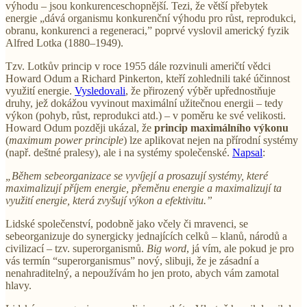
výhodu – jsou konkurenceschopnější. Tezi, že větší přebytek
energie „dává organismu konkurenční výhodu pro růst, reprodukci,
obranu, konkurenci a regeneraci,” poprvé vyslovil americký fyzik
Alfred Lotka (1880–1949).
Tzv. Lotkův princip v roce 1955 dále rozvinuli američtí vědci
Howard Odum a Richard Pinkerton, kteří zohlednili také účinnost
využití energie.
Vysledovali
, že přirozený výběr upřednostňuje
druhy, jež dokážou vyvinout maximální užitečnou energii – tedy
výkon (pohyb, růst, reprodukci atd.) – v poměru ke své velikosti.
Howard Odum později ukázal, že
princip maximálního výkonu
(
maximum power principle
) lze aplikovat nejen na přírodní systémy
(např. deštné pralesy), ale i na systémy společenské.
Napsal
:
„Během sebeorganizace se vyvíjejí a prosazují systémy, které
maximalizují příjem energie, přeměnu energie a maximalizují ta
využití energie, která zvyšují výkon a efektivitu.”
Lidské společenství, podobně jako včely či mravenci, se
sebeorganizuje do synergicky jednajících celků – klanů, národů a
civilizací – tzv. superorganismů.
Big word
, já vím, ale pokud je pro
vás termín “superorganismus” nový, slibuji, že je zásadní a
nenahraditelný, a nepoužívám ho jen proto, abych vám zamotal
hlavy.