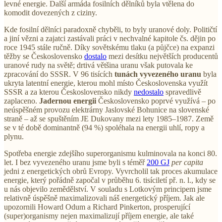
levné energie. Další armáda fosilních dělníků byla vtělena do
komodit dovezených z ciziny.
Kde fosilní dělníci paradoxně chyběli, to byly uranové doly. Političtí
a jiní vězni a zajatci zastávali práci v nechvalné kapitole čs. dějin po
roce 1945 stále ručně. Díky sovětskému tlaku (a půjčce) na expanzi
těžby se Československo
dostalo
mezi desítku největších producentů
uranové rudy na světě; drtivá většina uranu však putovala ke
zpracování do SSSR. V 96 tisících
tunách vyvezeného uranu
byla
ukryta latentní energie, kterou mohl místo Československa využít
SSSR a za kterou Československo nikdy
nedostalo
spravedlivě
zaplaceno.
Jadernou energii
Československo poprvé využívá – po
neúspěšném provozu elektrárny Jaslovské Bohunice na slovenské
straně – až se spuštěním JE Dukovany mezi lety 1985–1987. Země
se v té době dominantně (94 %) spoléhala na energii uhlí, ropy a
plynu.
Spotřeba energie zdejšího superorganismu kulminovala na konci 80.
let. I bez vyvezeného uranu jsme byli s téměř
200 GJ
per capita
jedni z energetických obrů Evropy. Vyvrcholil tak proces akumulace
energie, který pořádně započal v průběhu 6. tisíciletí př. n. l., kdy se
u nás objevilo zemědělství. V souladu s Lotkovým principem jsme
relativně úspěšně maximalizovali náš energetický příjem. Jak ale
upozornili Howard Odum a Richard Pinkerton, prosperující
(super)organismy nejen maximalizují příjem energie, ale také