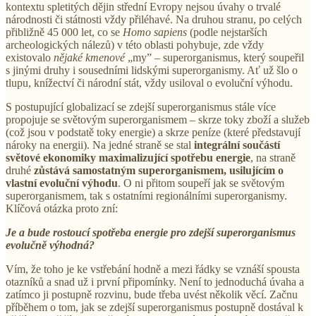
kontextu spletitých dějin střední Evropy nejsou úvahy o trvalé
národnosti či státnosti vždy přiléhavé. Na druhou stranu, po celých
přibližně 45 000 let, co se
Homo sapiens
(podle nejstarších
archeologických nálezů) v této oblasti pohybuje, zde vždy
existovalo
nějaké
kmenové
„my” – superorganismus, který soupeřil
s jinými druhy i sousedními lidskými superorganismy. Ať už šlo o
tlupu, knížectví či národní stát, vždy usiloval o evoluční výhodu.
S postupující globalizací se zdejší superorganismus stále více
propojuje se světovým superorganismem – skrze toky zboží a služeb
(což jsou v podstatě toky energie) a skrze peníze (které představují
nároky na energii). Na jedné straně se stal
integrální součástí
světové ekonomiky maximalizující spotřebu energie
, na straně
druhé
zůstává samostatným superorganismem, usilujícím o
vlastní evoluční výhodu
. O ni přitom soupeří jak se světovým
superorganismem, tak s ostatními regionálními superorganismy.
Klíčová otázka proto zní:
Je a bude rostoucí spotřeba energie pro zdejší superorganismus
evolučně výhodná?
Vím, že toho je ke vstřebání hodně a mezi řádky se vznáší spousta
otazníků a snad už i první připomínky. Není to jednoduchá úvaha a
zatímco ji postupně rozvinu, bude třeba uvést několik věcí. Začnu
příběhem o tom, jak se zdejší superorganismus postupně dostával k