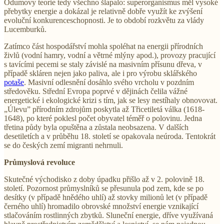
Odumovy teorie tedy všechno šlapalo: superorganismus měl vysoké
přebytky energie a dokázal je relativně dobře využít ke zvýšení
evoluční konkurenceschopnosti. Je to období rozkvětu za vlády
Lucemburků.
Zatímco část hospodářství mohla spoléhat na energii přírodních
živlů (vodní hamry, vodní a větrné mlýny apod.), provozy pracující
s tavícími pecemi se staly závislé na masivním přísunu dřeva, v
případě skláren nejen jako paliva, ale i pro výrobu sklářského
potaše
. Masivní odlesnění dosáhlo svého vrcholu v pozdním
středověku. Střední Evropa poprvé v dějinách čelila vážné
energetické i ekologické krizi s tím, jak se lesy nestíhaly obnovovat.
„Úlevu” přírodním zdrojům poskytla až Třicetiletá válka (1618-
1648), po které poklesl počet obyvatel téměř o polovinu. Jedna
třetina půdy byla opuštěna a zůstala neobsazena. V dalších
desetiletích a v průběhu 18. století se opakovala neúroda. Tentokrát
se do českých zemí migranti nehrnuli.
Průmyslová revoluce
Skutečné východisko z doby úpadku přišlo až v 2. polovině 18.
století. Pozornost průmyslníků se přesunula pod zem, kde se po
desítky (v případě hnědého uhlí) až stovky milionů let (v případě
černého uhlí) hromadilo obrovské množství energie vznikající
stlačováním rostlinných zbytků. Sluneční energie, dříve využívaná