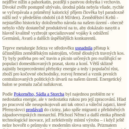
nejdříve nížin a pahorkatin, později s pastvou dobytka i vrchovin.
Divoké zvěře postupně ubývalo, úrodná půda nebyla všude, rychle
se vyčerpávala a průměrný kalorický příjem člověka byl paradoxně
nižší než v předešlém období (4-8 MJ/den). Zemědělství Keltů -
nejstaršího historicky doloženého národa na našem území - obecně
nebylo vždy dostatečně produktivní na to, aby dokázalo nasytit a
hlavně kvalitně vyzbrojit specializované vojáky k odrážení
Germánů, Avarů a dalších úspěšnějších konkurentů.
Teprve metalurgie železa ve středověku
usnadnila
přístup k
účinnějším zemědělským nástrojům, včetně dlouhých travných kos.
Ty byly potřeba pro seč travin a pícnin určených pro rozšiřující se
populaci domestikovaných prasat, skotu a koní. Větší sklizně
zajistily bezprecedentní přebytky energie a tedy i populační růst,
zboží pro kočovné obchodníky, rozvoj řemesel a vznik prvních
centralizovaných politických útvarů na našem území. Energetický
balon se pomalu začal nafukovat.
Podle
Pokorného, Sádla a Storcha
byl najednou problém ne v
nedostatku energie, ale v nedostatku rukou pro její zpracování. Hlad
po pracovní síle neuspokojovali ani tak otroci a váleční zajatci, které
Přemyslovci
prodávali
do ciziny, jako spíše migranti z přelidněných
západoevropských monarchií. Příchozí Němci a další etnika přinesli
technologické inovace, jež zefektivnily místní výrobu – i když ještě
nelze hovořit o průmyslu v moderním slova smyslu. Prizmatem