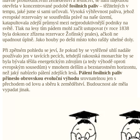
hlavně prostřednictvím zemědělství a lesnictví, se nám najednou
otevřela v koncentrované podobě
fosilních paliv
– těžitelných v
tempu, jaké jsme si sami určovali. Vysoká výhřevnost paliva, jehož
evropské rezervoáry se soustředila právě na naše území,
katapultovala zdejší průmysl mezi nejproduktivnější podniky na
světě. Tlak na lesy tím pádem mohl začít ustupovat (v roce 1838
byla dokonce zřízena rezervace Žofínský prales), ačkoli ne
upadnout úplně. Jako houby po dešti místo toho rašily uhelné doly.
Při zpětném pohledu se jeví, že pokud by se vytěžené uhlí nadále
používalo jen v tavících pecích, tehdejší rakouská monarchie by se
byla bývala těšila energetickým zdrojům (a tedy výhodě oproti
evropským sousedům) v mnohem delším a bezstarostném horizontu,
než jaký nabízelo pálení zdejších lesů
. Pálení fosilních paliv
přineslo obrovskou evoluční výhodu
srovnatelnou jen s
přechodem od lovu a sběru k zemědělství. Budoucnost ale měla
vypadat jinak.