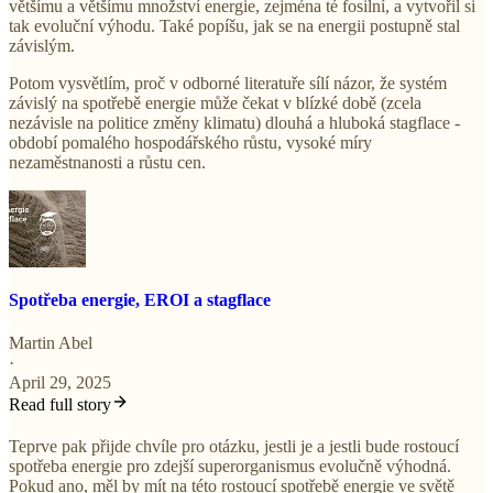
většímu a většímu množství energie, zejména té fosilní, a vytvořil si
tak evoluční výhodu. Také popíšu, jak se na energii postupně stal
závislým.
Potom vysvětlím, proč v odborné literatuře sílí názor, že systém
závislý na spotřebě energie může čekat v blízké době (zcela
nezávisle na politice změny klimatu) dlouhá a hluboká stagflace -
období pomalého hospodářského růstu, vysoké míry
nezaměstnanosti a růstu cen.
Spotřeba energie, EROI a stagflace
Martin Abel
·
April 29, 2025
Read full story
Teprve pak přijde chvíle pro otázku, jestli je a jestli bude rostoucí
spotřeba energie pro zdejší superorganismus evolučně výhodná.
Pokud ano, měl by mít na této rostoucí spotřebě energie ve světě