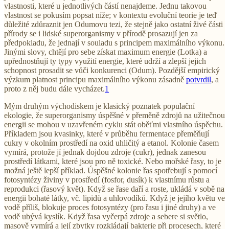
vlastnosti, které u jednotlivých částí nenajdeme. Jednu takovou
vlastnost se pokusím popsat níže; v kontextu evoluční teorie je teď
důležité zdůraznit jen Odumovu tezi, že stejně jako ostatní živé části
přírody se i lidské superorganismy v přírodě prosazují jen za
předpokladu, že jednají v souladu s principem maximálního výkonu.
Jinými slovy, chtějí pro sebe získat maximum energie (Lotka) a
upřednostňují ty typy využití energie, které udrží a zlepší jejich
schopnost prosadit se vůči konkurenci (Odum). Pozdější empirický
výzkum platnost principu maximálního výkonu zásadně
potvrdil
, a
proto z něj budu dále vycházet.
1
Mým druhým východiskem je klasický poznatek populační
ekologie, že superorganismy úspěšné v přeměně zdrojů na užitečnou
energii se mohou v uzavřeném cyklu stát oběťmi vlastního úspěchu.
Příkladem jsou kvasinky, které v průběhu fermentace přeměňují
cukry v okolním prostředí na oxid uhličitý a etanol. Kolonie časem
vymírá, protože jí jednak dojdou zdroje (cukr), jednak zanesou
prostředí látkami, které jsou pro ně toxické. Nebo mořské řasy, to je
možná ještě lepší příklad. Úspěšné kolonie řas spotřebují s pomocí
fotosyntézy živiny v prostředí (fosfor, dusík) k vlastnímu růstu a
reprodukci (řasový květ). Když se řase daří a roste, ukládá v sobě na
energii bohaté látky, vč. lipidů a uhlovodíků. Když je jejího květu ve
vodě příliš, blokuje proces fotosyntézy (pro řasu i jiné druhy) a ve
vodě ubývá kyslík. Když řasa vyčerpá zdroje a sebere si světlo,
masově vymírá a její zbytky rozkládají bakterie při procesech, které