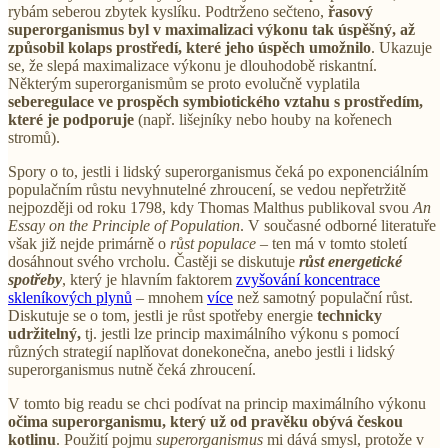
rybám seberou zbytek kyslíku. Podtrženo sečteno,
řasový
superorganismus byl v maximalizaci výkonu tak úspěšný, až
způsobil kolaps prostředí, které jeho úspěch umožnilo
. Ukazuje
se, že slepá maximalizace výkonu je dlouhodobě riskantní.
Některým superorganismům se proto evolučně vyplatila
seberegulace ve prospěch symbiotického vztahu s prostředím,
které je podporuje
(např. lišejníky nebo houby na kořenech
stromů).
Spory o to, jestli i lidský superorganismus čeká po exponenciálním
populačním růstu nevyhnutelné zhroucení, se vedou nepřetržitě
nejpozději od roku 1798, kdy Thomas Malthus publikoval svou
An
Essay on the Principle of Population
. V současné odborné literatuře
však již nejde primárně o
růst populace
– ten má v tomto století
dosáhnout svého vrcholu. Častěji se diskutuje
růst energetické
spotřeby
, který je hlavním faktorem
zvyšování koncentrace
skleníkových plynů
– mnohem
více
než samotný populační růst.
Diskutuje se o tom, jestli je růst spotřeby energie
technicky
udržitelný,
tj. jestli lze princip maximálního výkonu s pomocí
různých strategií naplňovat donekonečna, anebo jestli i lidský
superorganismus nutně čeká zhroucení.
V tomto big readu se chci podívat na princip maximálního výkonu
očima superorganismu, který už od pravěku obývá českou
kotlinu
. Použití pojmu
superorganismus
mi dává smysl, protože v