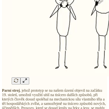
Parní stroj
, jehož prototyp se na našem území objevil na začátku
19. století, umožnil využití uhlí na tisícero dalších způsobů, při
kterých člověk dosud spoléhal na mechanickou sílu vlastního těla a
těl hospodářských zvířat, a samozřejmě na tisícero způsobů nových,
účinnějších. Provozy, které se dosud lepily na řeky a lesy, se mohly