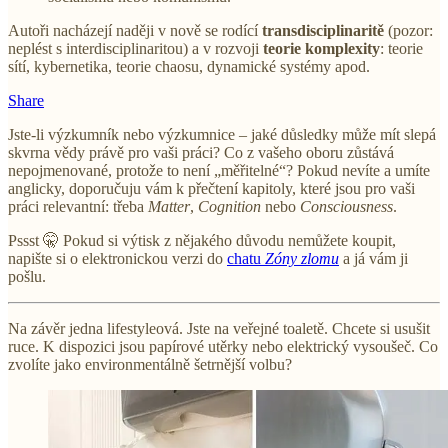
Autoři nacházejí naději v nově se rodící
transdisciplinaritě
(pozor:
neplést s interdisciplinaritou) a v rozvoji
teorie komplexity
: teorie
sítí, kybernetika, teorie chaosu, dynamické systémy apod.
Share
Jste-li výzkumník nebo výzkumnice – jaké důsledky může mít slepá
skvrna vědy právě pro vaši práci? Co z vašeho oboru zůstává
nepojmenované, protože to není „měřitelné“? Pokud nevíte a umíte
anglicky, doporučuju vám k přečtení kapitoly, které jsou pro vaši
práci relevantní: třeba
Matter
,
Cognition
nebo
Consciousness
.
Pssst 🤫 Pokud si výtisk z nějakého důvodu nemůžete koupit,
napište si o elektronickou verzi do
chatu
Zóny zlomu
a já vám ji
pošlu.
Na závěr jedna lifestyleová. Jste na veřejné toaletě. Chcete si usušit
ruce. K dispozici jsou papírové utěrky nebo elektrický vysoušeč. Co
zvolíte jako environmentálně šetrnější volbu?