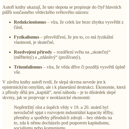
Autoři knihy ukazují, že tato slepota se propisuje do čtyř hlavních
pilířů současného vědeckého světového názoru:
Redukcionismus
– víra, že celek lze beze zbytku vysvětlit z
částí,
Fyzikalismus
– přesvědčení, že jen to, co má fyzikální
vlastnosti, je skutečné,
Rozdvojení přírody
– rozdělení světa na „skutečný“
(měřitelný) a „zdánlivý“ (prožívaný),
Triumfalismus
– víra, že věda dříve či později vysvětlí úplně
vše.
V závěru knihy autoři tvrdí, že slepá skvrna nevede jen k
epistemickým omylům, ale i k planetární destrukci. Ekonomie, která
z přírody dělá jen „kapitál“, není náhoda – je to důsledek slepé
skvrny, jak se projevuje v neoklasické ekonomii:
Nepřetržitý růst a úspěch vědy v 19. a 20. století byl
nerozlučně spjat s rozvojem industriální kapacity těžby,
přeměny a spotřeby přírodních zdrojů – bez ohledu na
to, zda k němu docházelo pod praporem kapitalismu,
socialismu nebo komunismu.