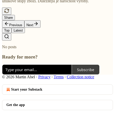
uhlíkové stopy zboží. Důležitější je náročnost výroby.
Share
Previous
Next
Top
Latest
No posts
Ready for more?
Subscribe
© 2026 Martin Abel
·
Privacy
∙
Terms
∙
Collection notice
Start your Substack
Get the app