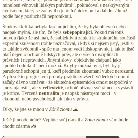
minulosti věnovali lidským právům!”, pokračoval s neskrývaným
cynismem, který se zachytil o jeho řečnický pult a dál do sálu už
podle řady posluchačů neproniknul.
Šimkova kritika nebyla fascinující tím, že by byla objevná nebo
naopak mylná, ale tím, že byla
sebepopírající
. Pokud má totiž
pravdu (jako že asi má), že subjektivní zaujetí je strukturální součástí
expertní zkušenosti (tohle naznačoval, i když si nejsem jistý, jestli si
to takhle zvědomil - spíše mu jenom vadí lidskoprávníci), tak to jistě
platí nejen o ochraně lidských práv, ale o všech disciplínách -
právních i neprávních. Jinými slovy, objektivita chápaná jako
“pohled odnikud” není možná. Kdyby možná byla, byli by jí
paradoxně schopni jen ti, kteří předmětu zkoumání vůbec nerozumí.
A přesně to progresivní proudy prakticky všech vědeckých oborů
začaly dávno uznávat - že skutečná epistemická ctnost nespočívá v
„nezaujatosti“, ale v
reflexivitě
, ochotě přiznat své rámce a vystavit
je kritice. Tvrzená
neutralita
je naopak nástrojem moci - v
ekonomii nebo psychologii tak jako v právu.
Díky, že jste se mnou v
Zóně zlomu
🌋
Ještě ji neodebíráte? Vyplňte svůj e-mail a
Zóna zlomu
vám bude
chodit zdarma 📥