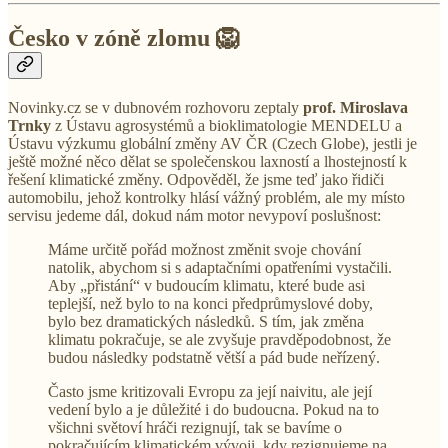
Česko v zóně zlomu 🦁
Novinky.cz se v dubnovém rozhovoru zeptaly
prof.
Miroslava
Trnky
z Ústavu agrosystémů a bioklimatologie MENDELU a
Ústavu výzkumu globální změny AV ČR (Czech Globe), jestli je
ještě možné něco dělat se společenskou laxností a lhostejností k
řešení klimatické změny. Odpověděl, že jsme teď jako řidiči
automobilu, jehož kontrolky hlásí vážný problém, ale my místo
servisu jedeme dál, dokud nám motor nevypoví poslušnost:
Máme určitě pořád možnost změnit svoje chování
natolik, abychom si s adaptačními opatřeními vystačili.
Aby „přistání“ v budoucím klimatu, které bude asi
teplejší, než bylo to na konci předprůmyslové doby,
bylo bez dramatických následků. S tím, jak změna
klimatu pokračuje, se ale zvyšuje pravděpodobnost, že
budou následky podstatně větší a pád bude neřízený.
Často jsme kritizovali Evropu za její naivitu, ale její
vedení bylo a je důležité i do budoucna. Pokud na to
všichni světoví hráči rezignují, tak se bavíme o
pokračujícím klimatickém vývoji, kdy rezignujeme na