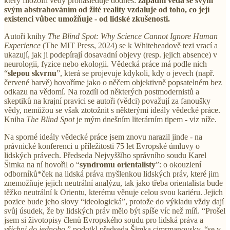
který filozofii vědy pronásleduje dodnes:
západní věda se svým
svým abstrahováním od žité reality vzdaluje od toho, co její
existenci vůbec umožňuje - od lidské zkušenosti.
Autoři knihy
The Blind Spot: Why Science Cannot Ignore Human
Experience
(The MIT Press, 2024) se k Whiteheadově tezi vrací a
ukazují, jak ji podepírají dosavadní objevy (resp. jejich absence) v
neurologii, fyzice nebo ekologii. Vědecká práce má podle nich
“
slepou skvrnu
”, která se projevuje kdykoli, kdy o jevech (např.
červené barvě) hovoříme jako o něčem objektivně popsatelném bez
odkazu na vědomí. Na rozdíl od některých postmodernistů a
skeptiků na krajní pravici se autoři (vědci) považují za fanoušky
vědy, nemůžou se však ztotožnit s některými ideály vědecké práce.
Kniha
The Blind Spot
je mým dnešním literárním tipem - viz níže.
Na sporné ideály vědecké práce jsem znovu narazil jinde - na
právnické konferenci u příležitosti 75 let Evropské úmluvy o
lidských právech. Předseda Nejvyššího správního soudu Karel
Šimka na ní hovořil o “
syndromu orientalisty
”: o okouzlení
odborníků*ček na lidská práva myšlenkou lidských práv, které jim
znemožňuje jejich neutrální analýzu, tak jako třeba orientalista bude
těžko neutrální k Orientu, kterému věnuje celou svou kariéru. Jejich
pozice bude jeho slovy “ideologická”, protože do výkladu vždy dají
svůj úsudek, že by lidských práv mělo být spíše víc než míň. “Prošel
jsem si životopisy členů Evropského soudu pro lidská práva a
všichni do jednoho,
” podotkl předseda Šimka cimrmanovsky, “se v