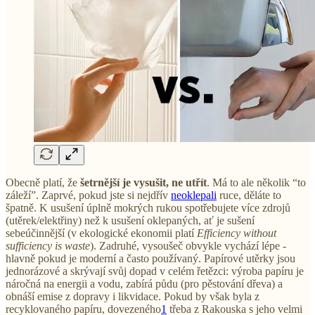
Obecně platí, že
šetrnější je vysušit, ne utřít
. Má to ale několik “to
záleží”. Zaprvé, pokud jste si nejdřív
neoklepali
ruce, děláte to
špatně. K usušení úplně mokrých rukou spotřebujete více zdrojů
(utěrek/elektřiny) než k usušení oklepaných, ať je sušení
sebeúčinnější (v ekologické ekonomii platí
Efficiency without
sufficiency is waste
). Zadruhé, vysoušeč obvykle vychází lépe -
hlavně pokud je moderní a často používaný. Papírové utěrky jsou
jednorázové a skrývají svůj dopad v celém řetězci: výroba papíru je
náročná na energii a vodu, zabírá půdu (pro pěstování dřeva) a
obnáší emise z dopravy i likvidace. Pokud by však byla z
recyklovaného papíru, dovezeného
1
třeba z Rakouska s jeho velmi