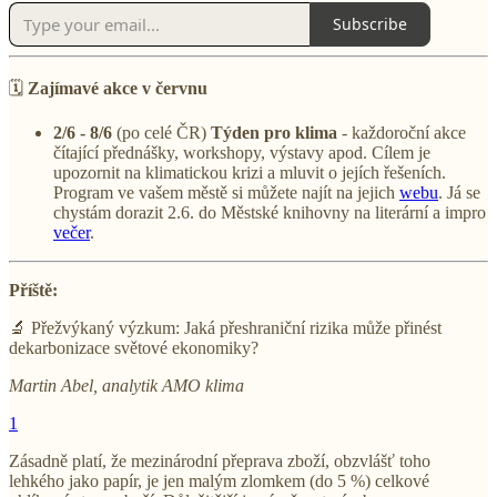
Subscribe
🗓️
Zajímavé akce v červnu
2/6 - 8/6
(po celé ČR)
Týden pro klima
- každoroční akce
čítající přednášky, workshopy, výstavy apod. Cílem je
upozornit na klimatickou krizi a mluvit o jejích řešeních.
Program ve vašem městě si můžete najít na jejich
webu
. Já se
chystám dorazit 2.6. do Městské knihovny na literární a impro
večer
.
Příště:
🔬 Přežvýkaný výzkum: Jaká přeshraniční rizika může přinést
dekarbonizace světové ekonomiky?
Martin Abel, analytik AMO klima
1
Zásadně platí, že mezinárodní přeprava zboží, obzvlášť toho
lehkého jako papír, je jen malým zlomkem (do 5 %) celkové