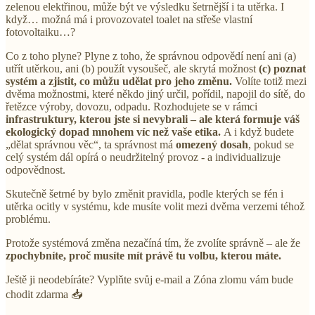
zelenou elektřinou, může být ve výsledku šetrnější i ta utěrka. I
když… možná má i provozovatel toalet na střeše vlastní
fotovoltaiku…?
Co z toho plyne? Plyne z toho, že správnou odpovědí není ani (a)
utřít utěrkou, ani (b) použít vysoušeč, ale skrytá možnost
(c) poznat
systém a zjistit, co můžu udělat pro jeho změnu.
Volíte totiž mezi
dvěma možnostmi, které někdo jiný určil, pořídil, napojil do sítě, do
řetězce výroby, dovozu, odpadu. Rozhodujete se v rámci
infrastruktury, kterou jste si nevybrali – ale která formuje váš
ekologický dopad mnohem víc než vaše etika.
A i když budete
„dělat správnou věc“, ta správnost má
omezený dosah
, pokud se
celý systém dál opírá o neudržitelný provoz - a individualizuje
odpovědnost.
Skutečně šetrné by bylo změnit pravidla, podle kterých se fén i
utěrka ocitly v systému, kde musíte volit mezi dvěma verzemi téhož
problému.
Protože systémová změna nezačíná tím, že zvolíte správně – ale že
zpochybníte, proč musíte mít právě tu volbu, kterou máte.
Ještě ji neodebíráte? Vyplňte svůj e-mail a Zóna zlomu vám bude
chodit zdarma 📥