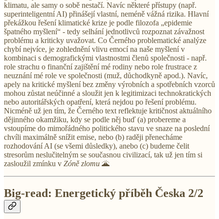
klimatu, ale samy o sobě nestačí. Navíc některé přístupy (např.
superinteligentní AI) přinášejí vlastní, neméně vážná rizika. Hlavní
překážkou řešení klimatické krize je podle filozofa „epidemie
špatného myšlení“ - tedy selhání jednotlivců rozpoznat závažnost
problému a kriticky uvažovat. Co Černého problematické analýze
chybí nejvíce, je zohlednění vlivu emocí na naše myšlení v
kombinaci s demografickými vlastnostmi členů společnosti - např.
role strachu o finanční zajištění mé rodiny nebo role frustrace z
neuznání mé role ve společnosti (muž, důchodkyně apod.). Navíc,
apely na kritické myšlení bez změny výrobních a spotřebních vzorců
mohou zůstat neúčinné a sloužit jen k legitimizaci technokratických
nebo autoritářských opatření, která nejdou po řešení problému.
Nicméně už jen tím, že Černého text reflektuje kritičnost aktuálního
dějinného okamžiku, kdy se podle něj buď (a) probereme a
vstoupíme do mimořádného politického stavu ve snaze na poslední
chvíli maximálně snížit emise, nebo (b) raději přenecháme
rozhodování AI (se všemi důsledky), anebo (c) budeme čelit
stresorům neslučitelným se současnou civilizací, tak už jen tím si
zasloužil zmínku v
Zóně zlomu
🌋
Big-read: Energetický příběh Česka 2/2