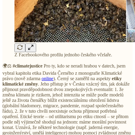
Z Facebookového profilu jednoho českého včelaře.
🌍⚖️
#climatejustice
Pro ty, kdo se neradi hrabou v datech, jsem
vybral kapitolu etika Davida Černého z monografie Klimatické
právo (nově zdarma
online
). Černý se zaměřil na aspekty
etiky
klimatické změny
. Jeho přístup je v Česku vzácný tím, jak dokáže
přijmout pravděpodobnost dvou znepokojivých eventualit: 1. že
změna klimatu je rizikem, jehož intenzita se může podle modelů
ještě za života čtenářky blížit existenciálnímu ohrožení lidstva
(globální hladomory, migrace, pandemie, rozpad společenského
řádu), 2. že v tuto chvíli neexistuje ochota přijmout potřebná
opatření. Etické teorie – od utilitarismu po etiku ctností – se přitom
podle něj výjimečně shodují na jednom: máme morální povinnost
konat. Uznává, že některé technologie (např. jaderná energie,
geoinženýrství, umělá inteligence) mohou pomoci zvládnout změnu