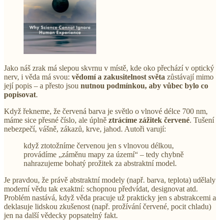
Jako náš zrak má slepou skvrnu v místě, kde oko přechází v optický
nerv, i věda má svou:
vědomí a zakusitelnost světa
zůstávají mimo
její popis – a přesto jsou
nutnou podmínkou, aby vůbec bylo co
popisovat
.
Když řekneme, že červená barva je světlo o vlnové délce 700 nm,
máme sice přesné číslo, ale úplně
ztrácíme zážitek červené
. Tušení
nebezpečí, vášně, zákazů, krve, jahod. Autoři varují:
když ztotožníme červenou jen s vlnovou délkou,
provádíme „záměnu mapy za území“ – tedy chybně
nahrazujeme bohatý prožitek za abstraktní model.
Je pravdou, že právě abstraktní modely (např. barva, teplota) udělaly
moderní vědu tak exaktní: schopnou předvídat, designovat atd.
Problém nastává, když věda pracuje už prakticky jen s abstrakcemi a
deklasuje lidskou zkušenost (např. prožívání červené, pocit chladu)
jen na další vědecky popsatelný fakt.