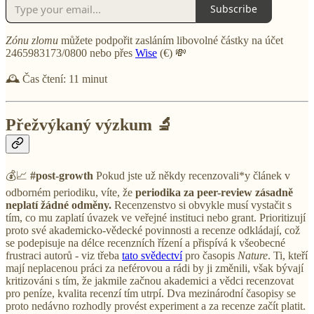
Subscribe
Zónu zlomu
můžete podpořit zasláním libovolné částky na účet
2465983173/0800 nebo přes
Wise
(€) 💸
🕰️ Čas čtení: 11 minut
Přežvýkaný výzkum 🔬
💰📈
#post-growth
Pokud jste už někdy recenzovali*y článek v
odborném periodiku, víte, že
periodika za peer-review zásadně
neplatí žádné odměny.
Recenzenstvo si obvykle musí vystačit s
tím, co mu zaplatí úvazek ve veřejné instituci nebo grant. Prioritizují
proto své akademicko-vědecké povinnosti a recenze odkládají, což
se podepisuje na délce recenzních řízení a přispívá k všeobecné
frustraci autorů - viz třeba
tato svědectví
pro časopis
Nature
. Ti, kteří
mají neplacenou práci za neférovou a rádi by ji změnili, však bývají
kritizováni s tím, že jakmile začnou akademici a vědci recenzovat
pro peníze, kvalita recenzí tím utrpí. Dva mezinárodní časopisy se
proto nedávno rozhodly provést experiment a za recenze začít platit.