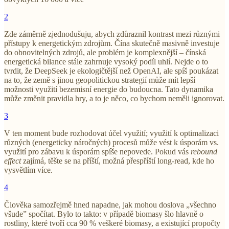
2
Zde záměrně zjednodušuju, abych zdůraznil kontrast mezi různými
přístupy k energetickým zdrojům. Čína skutečně masivně investuje
do obnovitelných zdrojů, ale problém je komplexnější – čínská
energetická bilance stále zahrnuje vysoký podíl uhlí. Nejde o to
tvrdit, že DeepSeek je ekologičtější než OpenAI, ale spíš poukázat
na to, že země s jinou geopolitickou strategií může mít lepší
možnosti využití bezemisní energie do budoucna. Tato dynamika
může změnit pravidla hry, a to je něco, co bychom neměli ignorovat.
3
V ten moment bude rozhodovat účel využití; využití k optimalizaci
různých (energeticky náročných) procesů může vést k úsporám vs.
využití pro zábavu k úsporám spíše nepovede. Pokud vás
rebound
effect
zajímá, těšte se na příští, možná přespříští long-read, kde ho
vysvětlím více.
4
Člověka samozřejmě hned napadne, jak mohou doslova „všechno
všude” spočítat. Bylo to takto: v případě biomasy šlo hlavně o
rostliny, které tvoří cca 90 % veškeré biomasy, a existující propočty