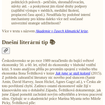
politických právech - petičním, shromažďovacím,
stávky atd. - a poskytnout jim různé druhy podpory
(zajištění výstupu v médiích, mediální školení,
proplacení času apod.). Neudělala by podobné interní
mechanismy pro klima daleko více než současné
univerzitní strategie udržitelnosti?
Více v textu s názvem
Akademie v časech klimatické krize
.
Dnešní literární tip 📚
Československo se po roce 1989 nezačlenilo do bující světové
ekonomiky 50. a 60. let, nýbrž do ekonomiky v hluboké vnitřní
krizi. S touto analýzou přišla po prvotním opojení z volného trhu
ekonomka Ilona Švihlíková v knize
Jak jsme se stali kolonií
(2015).
Z pohledu zahraniční literatury nic nového pod sluncem (Samir
Amin, David Harvey, Jason Hickel, Agnes Gagyi ad.), v Česku ale
toto povědomí chybí. Zatímco ostatní ekonomové stále žijí v
klausovském snu o dohánění Západu, Švihlíková dokumentuje, jak
jsme Západ pomohli zachránit novým odbytištěm a levnou pracovní
silou. Opírajíc se o akademické práce Martina Myanta nebo Miloše
Picky, Švihlíková píše: