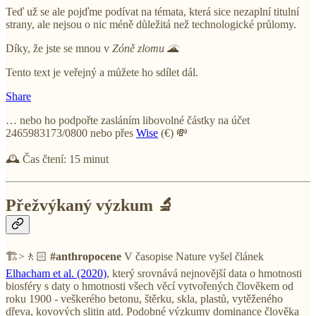
Teď už se ale pojďme podívat na témata, která sice nezaplní titulní
strany, ale nejsou o nic méně důležitá než technologické průlomy.
Díky, že jste se mnou v
Zóně zlomu
🌋
Tento text je veřejný a můžete ho sdílet dál.
Share
… nebo ho podpořte zasláním libovolné částky na účet
2465983173/0800 nebo přes
Wise
(€) 💸
🕰️ Čas čtení: 15 minut
Přežvýkaný výzkum 🔬
🏗>🚶🏻
#anthropocene
V časopise Nature vyšel článek
Elhacham et al. (2020)
, který srovnává nejnovější data o hmotnosti
biosféry s daty o hmotnosti všech věcí vytvořených člověkem od
roku 1900 - veškerého betonu, štěrku, skla, plastů, vytěženého
dřeva, kovových slitin atd. Podobné výzkumy dominance člověka