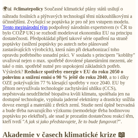
🌍📊
#climatepolicy
Současné klimatické plány států usilují o
náhradu fosilních a plýtvavých technologií těmi nízkouhlíkovými a
účinnějšími. Zvyšující se poptávka je pro ně jen vstupem modelu.
Tento mezinárodní tým
podpořený národním expertstvem (v ČR to
bylo COŽP UK) se rozhodl modelovat ekonomiku EU na principu
dostatečnosti. Předpokládal přijetí takové série opatření na straně
poptávky (snížení poptávky po autech nebo plánovaně
zastarávajících výrobcích), která nám při dekarbonizací toho
opravdu potřebného usnadní práci. V souladu s principem "koblihy"
uvažoval nejen o max. spotřebě dovolené planetárními mezemi, ale
také o min. spotřebě nutné pro uspokojení základních potřeb.
Výsledek?
Redukce spotřeby energie v EU do roku 2050 o
polovinu a snížení emisí o 90 % ještě do roku 2040
, a to i díky
OZE pokrývajícím 77 % klesající spotřeby v roce 2040. EU by
přitom nevyužívala technologie zachytávání uhlíku (CCS),
nepěstovala neudržitelně biopaliva kvůli klimatu, spoléhala jen na
dostupné technologie, vypínala jaderné elektrárny a drasticky snížila
dovoz energií a materiálů z třetích zemí. Studie není úplně bezvadná
a bude třeba navazujícího výzkumu (nemodeluje třeba hodinovou
poptávku po elektřině), ale snad je prozatím dostatečnou reakcí těm,
kteří tvrdí "
A jak si jako představujete, že to bude fungovat?
".
Akademie v časech klimatické krize 📖