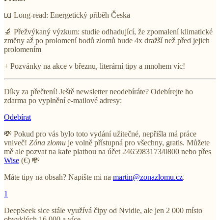
📖 Long-read: Energetický příběh Česka
🔬 Přežvýkaný výzkum: studie odhadující, že zpomalení klimatické
změny až po prolomení bodů zlomů bude 4x dražší než před jejich
prolomením
+ Pozvánky na akce v březnu, literární tipy a mnohem víc!
Díky za přečtení! Ještě newsletter neodebíráte? Odebírejte ho
zdarma po vyplnění e-mailové adresy:
Odebírat
💸 Pokud pro vás bylo toto vydání užitečné, nepřišla má práce
vniveč!
Zóna zlomu
je volně přístupná pro všechny, gratis. Můžete
mě ale pozvat na kafe platbou na účet 2465983173/0800 nebo přes
Wise
(€) 💸
Máte tipy na obsah? Napište mi na
martin@zonazlomu.cz
.
1
DeepSeek sice stále využívá čipy od Nvidie, ale jen 2 000 místo
obvyklých 16 000 a více