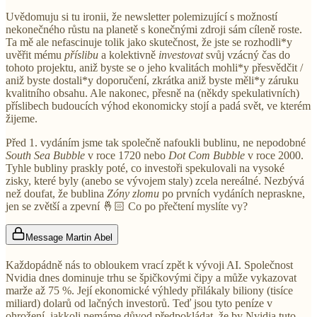
Uvědomuju si tu ironii, že newsletter polemizující s možností
nekonečného růstu na planetě s konečnými zdroji sám cíleně roste.
Ta mě ale nefascinuje tolik jako skutečnost, že jste se rozhodli*y
uvěřit mému
příslibu
a kolektivně
investovat
svůj vzácný čas do
tohoto projektu, aniž byste se o jeho kvalitách mohli*y přesvědčit /
aniž byste dostali*y doporučení, zkrátka aniž byste měli*y záruku
kvalitního obsahu. Ale nakonec, přesně na (někdy spekulativních)
příslibech budoucích výhod ekonomicky stojí a padá svět, ve kterém
žijeme.
Před 1. vydáním jsme tak společně nafoukli bublinu, ne nepodobné
South Sea Bubble
v roce 1720 nebo
Dot Com Bubble
v roce 2000.
Tyhle bubliny praskly poté, co investoři spekulovali na vysoké
zisky, které byly (anebo se vývojem staly) zcela nereálné. Nezbývá
než doufat, že bublina
Zóny zlomu
po prvních vydáních nepraskne,
jen se zvětší a zpevní 🤞🏻 Co po přečtení myslíte vy?
Message Martin Abel
Každopádně nás to obloukem vrací zpět k vývoji AI. Společnost
Nvidia dnes dominuje trhu se špičkovými čipy a může vykazovat
marže až 75 %. Její ekonomické výhledy přilákaly biliony (tisíce
miliard) dolarů od lačných investorů. Teď jsou tyto peníze v
ohrožení, jakkoli nemáme důvod předpokládat, že by Nvidia tuto