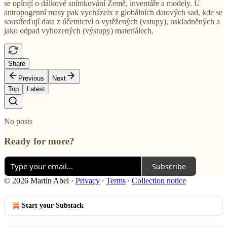
se opírají o dálkové snímkování Země, inventáře a modely. U
antropogenní masy pak vycházelx z globálních datových sad, kde se
soustřeďují data z účetnictví o vytěžených (vstupy), uskladněných a
jako odpad vyhozených (výstupy) materiálech.
Share
Previous
Next
Top
Latest
No posts
Ready for more?
Subscribe
© 2026 Martin Abel
·
Privacy
∙
Terms
∙
Collection notice
Start your Substack