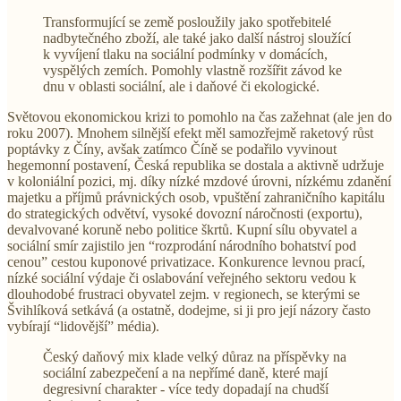
Transformující se země posloužily jako spotřebitelé
nadbytečného zboží, ale také jako další nástroj sloužící
k vyvíjení tlaku na sociální podmínky v domácích,
vyspělých zemích. Pomohly vlastně rozšířit závod ke
dnu v oblasti sociální, ale i daňové či ekologické.
Světovou ekonomickou krizi to pomohlo na čas zažehnat (ale jen do
roku 2007). Mnohem silnější efekt měl samozřejmě raketový růst
poptávky z Číny, avšak zatímco Číně se podařilo vyvinout
hegemonní postavení, Česká republika se dostala a aktivně udržuje
v koloniální pozici, mj. díky nízké mzdové úrovni, nízkému zdanění
majetku a příjmů právnických osob, vpuštění zahraničního kapitálu
do strategických odvětví, vysoké dovozní náročnosti (exportu),
devalvované koruně nebo politice škrtů. Kupní sílu obyvatel a
sociální smír zajistilo jen “rozprodání národního bohatství pod
cenou” cestou kuponové privatizace. Konkurence levnou prací,
nízké sociální výdaje či oslabování veřejného sektoru vedou k
dlouhodobé frustraci obyvatel zejm. v regionech, se kterými se
Švihlíková setkává (a ostatně, dodejme, si ji pro její názory často
vybírají “lidovější” média).
Český daňový mix klade velký důraz na příspěvky na
sociální zabezpečení a na nepřímé daně, které mají
degresivní charakter - více tedy dopadají na chudší