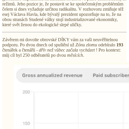
režimů. Jeho pozice je, že postavit se ke společenským problémům
čelem si dnes vyžaduje určitou radikalitu. V rozhovoru zmiňuje též
esej Václava Havla, kde bývalý prezident upozorňuje na to, že na
obou stranách Studené války stojí industrializované ekonomiky,
které svět ženou do ekologické slepé uličky.
Závěrem mi dovolte obrovské DÍKY vám za vaši neuvěřitelnou
podporu. Po dvou dnech od spuštění už
Zónu zlomu
odebíralo
193
čtenářek a čtenářů -
dřív než vůbec začala vycházet
! Pro kontext:
můj cíl byl 250 odběratelů po dvou
měsících
.