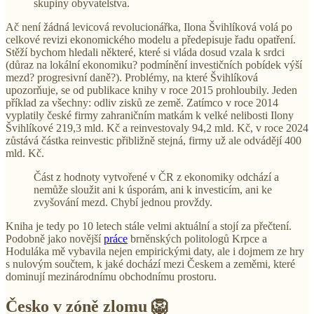
skupiny obyvatelstva.
Ač není žádná levicová revolucionářka, Ilona Švihlíková volá po
celkové revizi ekonomického modelu a předepisuje řadu opatření.
Stěží bychom hledali některé, které si vláda dosud vzala k srdci
(důraz na lokální ekonomiku? podmínění investičních pobídek výší
mezd? progresivní daně?). Problémy, na které Švihlíková
upozorňuje, se od publikace knihy v roce 2015 prohloubily. Jeden
příklad za všechny: odliv zisků ze země. Zatímco v roce 2014
vyplatily české firmy zahraničním matkám k velké nelibosti Ilony
Švihlíkové 219,3 mld. Kč a reinvestovaly 94,2 mld. Kč, v roce 2024
zůstává částka reinvestic přibližně stejná, firmy už ale odvádějí 400
mld. Kč.
Část z hodnoty vytvořené v ČR z ekonomiky odchází a
nemůže sloužit ani k úsporám, ani k investicím, ani ke
zvyšování mezd. Chybí jednou provždy.
Kniha je tedy po 10 letech stále velmi aktuální a stojí za přečtení.
Podobně jako novější
práce
brněnských politologů Krpce a
Hoduláka mě vybavila nejen empirickými daty, ale i dojmem ze hry
s nulovým součtem, k jaké dochází mezi Českem a zeměmi, které
dominují mezinárodnímu obchodnímu prostoru.
Česko v zóně zlomu 🦁