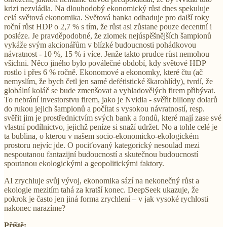
krizi nezvládla. Na dlouhodobý ekonomický růst dnes spekuluje
celá světová ekonomika. Světová banka odhaduje pro další roky
roční růst HDP o 2,7 % s tím, že růst asi zůstane pouze decentní i
posléze. Je pravděpodobné, že zlomek nejúspěšnějších šampionů
vykáže svým akcionářům v blízké budoucnosti pohádkovou
návratnost - 10 %, 15 % i více. Jenže takto prudce růst nemohou
všichni. Něco jiného bylo poválečné období, kdy světové HDP
rostlo i přes 6 % ročně. Ekonomové a ekonomky, které čtu (ač
nemyslím, že bych četl jen samé defétistické škarohlídy), tvrdí, že
globální koláč se bude zmenšovat a vyhladovělých firem přibývat.
To nebrání investorstvu firem, jako je Nvidia - svěřit biliony dolarů
do rukou jejich šampionů a počítat s vysokou návratností, resp.
svěřit jim je prostřednictvím svých bank a fondů, které mají zase své
vlastní podílnictvo, jejichž peníze si snaží udržet. No a tohle celé je
ta bublina, o kterou v našem socio-ekonomicko-ekologickém
prostoru nejvíc jde. O pociťovaný kategorický nesoulad mezi
nespoutanou fantazijní budoucností a skutečnou budoucností
spoutanou ekologickými a geopolitickými faktory.
AI zrychluje svůj vývoj, ekonomika sází na nekonečný růst a
ekologie mezitím tahá za kratší konec. DeepSeek ukazuje, že
pokrok je často jen jiná forma zrychlení – v jak vysoké rychlosti
nakonec narazíme?
Příště: