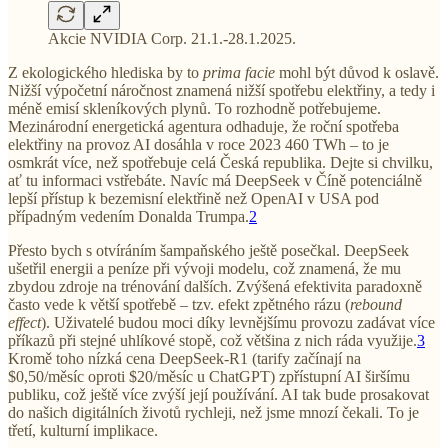
Akcie NVIDIA Corp. 21.1.-28.1.2025.
Z ekologického hlediska by to
prima facie
mohl být důvod k oslavě.
Nižší výpočetní náročnost znamená nižší spotřebu elektřiny, a tedy i
méně emisí skleníkových plynů. To rozhodně potřebujeme.
Mezinárodní energetická agentura odhaduje, že roční spotřeba
elektřiny na provoz AI dosáhla v roce 2023 460 TWh – to je
osmkrát více, než spotřebuje celá Česká republika. Dejte si chvilku,
ať tu informaci vstřebáte. Navíc má DeepSeek v Číně potenciálně
lepší přístup k bezemisní elektřině než OpenAI v USA pod
případným vedením Donalda Trumpa.
2
Přesto bych s otvíráním šampaňského ještě posečkal. DeepSeek
ušetřil energii a peníze při vývoji modelu, což znamená, že mu
zbydou zdroje na trénování dalších. Zvýšená efektivita paradoxně
často vede k větší spotřebě – tzv. efekt zpětného rázu (
rebound
effect
). Uživatelé budou moci díky levnějšímu provozu zadávat více
příkazů při stejné uhlíkové stopě, což většina z nich ráda využije.
3
Kromě toho nízká cena DeepSeek-R1 (tarify začínají na
$0,50/měsíc oproti $20/měsíc u ChatGPT) zpřístupní AI širšímu
publiku, což ještě více zvýší její používání. AI tak bude prosakovat
do našich digitálních životů rychleji, než jsme mnozí čekali. To je
třetí, kulturní implikace.