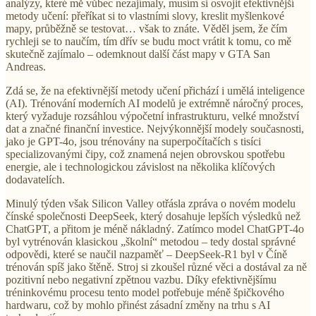
analýzy, které mě vůbec nezajímaly, musím si osvojit efektivnější
metody učení: přeříkat si to vlastními slovy, kreslit myšlenkové
mapy, průběžně se testovat… však to znáte. Věděl jsem, že čím
rychleji se to naučím, tím dřív se budu moct vrátit k tomu, co mě
skutečně zajímalo – odemknout další část mapy v GTA San
Andreas.
Zdá se, že na efektivnější metody učení přichází i umělá inteligence
(AI). Trénování moderních AI modelů je extrémně náročný proces,
který vyžaduje rozsáhlou výpočetní infrastrukturu, velké množství
dat a značné finanční investice. Nejvýkonnější modely současnosti,
jako je GPT-4o, jsou trénovány na superpočítačích s tisíci
specializovanými čipy, což znamená nejen obrovskou spotřebu
energie, ale i technologickou závislost na několika klíčových
dodavatelích.
Minulý týden však Silicon Valley otřásla zpráva o novém modelu
čínské společnosti DeepSeek, který dosahuje lepších výsledků než
ChatGPT, a přitom je méně nákladný. Zatímco model ChatGPT-4o
byl vytrénován klasickou „školní“ metodou – tedy dostal správné
odpovědi, které se naučil nazpaměť – DeepSeek-R1 byl v Číně
trénován spíš jako štěně. Stroj si zkoušel různé věci a dostával za ně
pozitivní nebo negativní zpětnou vazbu. Díky efektivnějšímu
tréninkovému procesu tento model potřebuje méně špičkového
hardwaru, což by mohlo přinést zásadní změny na trhu s AI