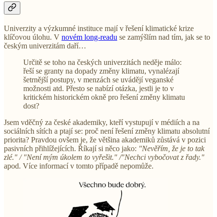
Univerzity a výzkumné instituce mají v řešení klimatické krize
klíčovou úlohu. V
novém long-readu
se zamýšlím nad tím, jak se to
českým univerzitám daří…
Určitě se toho na českých univerzitách neděje málo:
řeší se granty na dopady změny klimatu, vynalézají
šetrnější postupy, v menzách se uvádějí veganské
možnosti atd. Přesto se nabízí otázka, jestli je to v
kritickém historickém okně pro řešení změny klimatu
dost?
Jsem vděčný za české akademiky, kteří vystupují v médiích a na
sociálních sítích a ptají se: proč není řešení změny klimatu absolutní
priorita? Pravdou ovšem je, že většina akademiků zůstává v pozici
pasivních přihlížejících. Říkají si něco jako:
"Nevěřím, že je to tak
zlé." / "Není mým úkolem to vyřešit." /"Nechci vybočovat z řady."
apod. Více informací v tomto případě nepomůže.