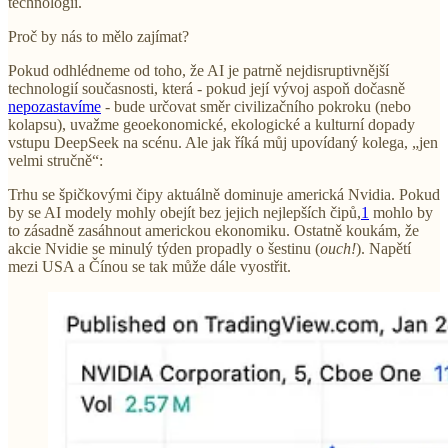
technologií.
Proč by nás to mělo zajímat?
Pokud odhlédneme od toho, že AI je patrně nejdisruptivnější
technologií současnosti, která - pokud její vývoj aspoň dočasně
nepozastavíme
- bude určovat směr civilizačního pokroku (nebo
kolapsu), uvažme geoekonomické, ekologické a kulturní dopady
vstupu DeepSeek na scénu. Ale jak říká můj upovídaný kolega, „jen
velmi stručně“:
Trhu se špičkovými čipy aktuálně dominuje americká Nvidia. Pokud
by se AI modely mohly obejít bez jejich nejlepších čipů,
1
mohlo by
to zásadně zasáhnout americkou ekonomiku. Ostatně koukám, že
akcie Nvidie se minulý týden propadly o šestinu (
ouch!
). Napětí
mezi USA a Čínou se tak může dále vyostřit.