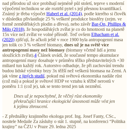
nad přírodou už sice probíhají nejméně půl století, teprve s moderní
výpočetní technikou se ale roztrhl pytel s její přesnou kvantifikací.
Známý je třeba výpočet
Haberl et al. (2014)
, podle kterého si člověk
v důsledku přivlastňuje 25 % veškeré produkce biosféry (zejm. ve
formě zemědělských plodin a dřeva), nebo závěr
Bar-On, Phillips &
Milo (2018)
, že hospodářských zvířat je co do hmotnosti na planetě
15x více než zvířat ve volné přírodě. Teď ovšem
Elhacham et al.
(2020)
zjišťují, že ačkoli ještě v roce 1900 byla antropogenní masa
jen tolik co 3 % veškeré biomasy,
dnes už je na světě více
antropogenní masy než biomasy
(biomasy včetně lidí a jemu
sloužících zvířat).
4
Článek uvádí, že současné tempo akumulace
antropogenní masy dosahuje v průměru těžko představitelných +30
miliard tun každý rok. Autorstvo odhaduje, že při zachování trendu
budou lidské výrobky brzy 3x těžší než veškerá biomasa na Zemi. A
jak víme
z jiných studií
, pokud má světová ekonomika nadále růst
(což má) a pokud je světové HDP ve vztahu k těžbě nerostů v
poměru 1:1 (což je), tak se tento trend jen tak nezmění.
Dnes už je nepochybné, že věčný růst ekonomiky
překračující hranice ekologické únosnosti může vést jen
k jejímu zhroucení.
- Z přednášky krajinného ekologa prof. Ing. Josef Fanty, CSc.,
nositele Medaile Za zásluhy o stát 1. stupně, na konferenci “Politika
krajiny” na ČZU v Praze 29. ledna 2025