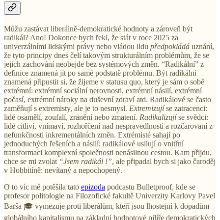
Můžu zastávat liberálně-demokratické hodnoty a zároveň být
radikál? Ano! Dokonce bych řekl, že stát v roce 2025 za
univerzálními lidskými právy nebo vládou lidu
předpokládá
uznání,
že tyto principy dnes čelí takovým strukturálním problémům, že se
jejich zachování neobejde bez systémových změn. “Radikální” z
definice znamená jít po samé podstatě problému. Být radikální
znamená připustit si, že žijeme v statusu quo, který je sám o sobě
extrémní: extrémní sociální nerovnosti, extrémní násilí, extrémní
počasí, extrémní nároky na duševní zdraví atd. Radikálové se často
zaměňují s extremisty, ale je to nesmysl.
Extremizují
se zatracenci:
lidé osamělí, zoufalí, zranění nebo zmatení.
Radikalizují
se svědci:
lidé citliví, vnímaví, rozhořčení nad nespravedlností a rozčarovaní z
nefunkčnosti inkrementálních změn. Extrémisté sahají po
jednoduchých řešeních a násilí; radikálové usilují o vnitřní
transformaci komplexní společnosti nenásilnou cestou. Kam přijdu,
chce se mi zvolat
“Jsem radikál
!”
, ale připadal bych si jako čaroděj
v Hobbitíně: nevítaný a nepochopený.
O to víc mě potěšila tato
epizoda
podcastu Bulletproof, kde se
profesor politologie na Filozofické fakultě Univerzity Karlovy Pavel
Barša 🎓 vymezuje proti liberálům, kteří jsou lhostejní k dopadům
globálního kapitalismu na základní hodnotové pilíře demokratických