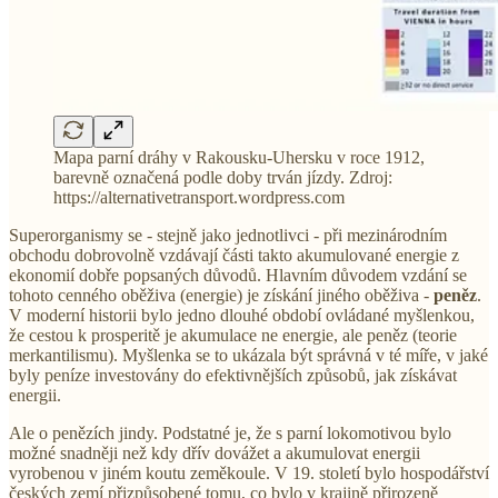
Mapa parní dráhy v Rakousku-Uhersku v roce 1912,
barevně označená podle doby trván jízdy. Zdroj:
https://alternativetransport.wordpress.com
Superorganismy se - stejně jako jednotlivci - při mezinárodním
obchodu dobrovolně vzdávají části takto akumulované energie z
ekonomií dobře popsaných důvodů. Hlavním důvodem vzdání se
tohoto cenného oběživa (energie) je získání jiného oběživa -
peněz
.
V moderní historii bylo jedno dlouhé období ovládané myšlenkou,
že cestou k prosperitě je akumulace ne energie, ale peněz (teorie
merkantilismu). Myšlenka se to ukázala být správná v té míře, v jaké
byly peníze investovány do efektivnějších způsobů, jak získávat
energii.
Ale o penězích jindy. Podstatné je, že s parní lokomotivou bylo
možné snadněji než kdy dřív dovážet a akumulovat energii
vyrobenou v jiném koutu zeměkoule. V 19. století bylo hospodářství
českých zemí přizpůsobené tomu, co bylo v krajině přirozeně