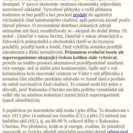
dostupné. V jazyce ekonomie: struktura ekonomiky odpovídala
surovinové základně. Vytvořené přebytky s vyšší přidanou
hodnotou se bez potíží a bez proclení
prodaly
do agrárních
východních částí habsburského císařství, zpět putovala kromě peněz
hlavně pšenice. O rovnoměrné distribuci získaných zdrojů
nemusíme mít iluzi; soustřeďovaly se - alespoň do druhé třetiny 19.
století - částečně v rukou šlechty, částečně v rukou německých a
židovských průmyslníků a obchodníků (kteří se do byznysu
pouštěli), později bank a fondů, čímž vyklíčila semínka pozdější
národnostní a třídní nevraživosti.
Prizmatem evoluční teorie ale
superorganismus okupující českou kotlinu stále vyhrával
,
protože na malém prostoru akumuloval pravděpodobně mnohem
více energie, než se dařilo jeho konkurentům. Spíše než v roli
kolonizátora bylo mocenské centrum ve Vídni v roli příživníka a
nemalou část zdejšího produktu odsávalo ve formě daní a posílalo
do méně rozvinutých částí císařství. To ostatně mohl být jeden z
důvodů, proč Rakousko-Uhersko necítilo potřebu vynakládat tak
velké síly na násilnou kolonizaci území jiných superorganismů
(natož zámořských).
S poptávkou po tuzemském uhlí rostla i jeho těžba. Ta dosahovala v
roce 1913 přes 14 milionů tun černého (ČU) a přes 23 milionů tun
hnědého uhlí (HU), tj. asi 80-90 % celkové těžby v Rakousku-
Uhersku. Pro představu, kolik to je energie, zvažme, že průměrný
pracovník ve fyzicky středně náročném povolání denně
odpracoval