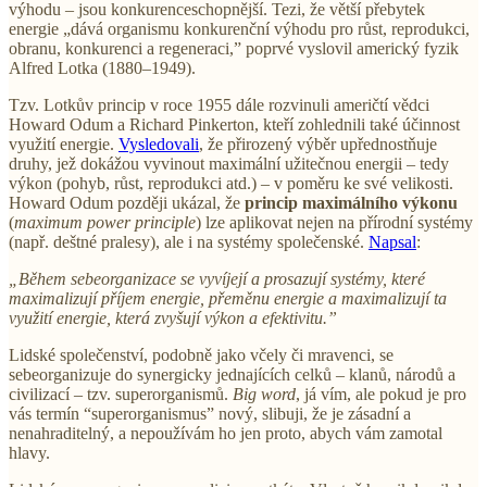
výhodu – jsou konkurenceschopnější. Tezi, že větší přebytek
energie „dává organismu konkurenční výhodu pro růst, reprodukci,
obranu, konkurenci a regeneraci,” poprvé vyslovil americký fyzik
Alfred Lotka (1880–1949).
Tzv. Lotkův princip v roce 1955 dále rozvinuli američtí vědci
Howard Odum a Richard Pinkerton, kteří zohlednili také účinnost
využití energie.
Vysledovali
, že přirozený výběr upřednostňuje
druhy, jež dokážou vyvinout maximální užitečnou energii – tedy
výkon (pohyb, růst, reprodukci atd.) – v poměru ke své velikosti.
Howard Odum později ukázal, že
princip maximálního výkonu
(
maximum power principle
) lze aplikovat nejen na přírodní systémy
(např. deštné pralesy), ale i na systémy společenské.
Napsal
:
„Během sebeorganizace se vyvíjejí a prosazují systémy, které
maximalizují příjem energie, přeměnu energie a maximalizují ta
využití energie, která zvyšují výkon a efektivitu.”
Lidské společenství, podobně jako včely či mravenci, se
sebeorganizuje do synergicky jednajících celků – klanů, národů a
civilizací – tzv. superorganismů.
Big word
, já vím, ale pokud je pro
vás termín “superorganismus” nový, slibuji, že je zásadní a
nenahraditelný, a nepoužívám ho jen proto, abych vám zamotal
hlavy.