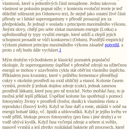
vlastnosti, které u jednotlivých částí nenajdeme. Jednu takovou
vlastnost se pokusím popsat níže; v kontextu evoluční teorie je teď
důležité zdůraznit jen Odumovu tezi, že stejně jako ostatní živé části
přírody se i lidské superorganismy v přírodě prosazují jen za
předpokladu, že jednají v souladu s principem maximálního výkonu.
Jinými slovy, chtějí pro sebe získat maximum energie (Lotka) a
upřednostňují ty typy využití energie, které udrží a zlepší jejich
schopnost prosadit se vůči konkurenci (Odum). Pozdější empirický
výzkum platnost principu maximálního výkonu zásadně
potvrdil
, a
proto z něj budu dále vycházet.
1
Mým druhým východiskem je klasický poznatek populační
ekologie, že superorganismy úspěšné v přeměně zdrojů na užitečnou
energii se mohou v uzavřeném cyklu stát oběťmi vlastního úspěchu.
Příkladem jsou kvasinky, které v průběhu fermentace přeměňují
cukry v okolním prostředí na oxid uhličitý a etanol. Kolonie časem
vymírá, protože jí jednak dojdou zdroje (cukr), jednak zanesou
prostředí látkami, které jsou pro ně toxické. Nebo mořské řasy, to je
možná ještě lepší příklad. Úspěšné kolonie řas spotřebují s pomocí
fotosyntézy živiny v prostředí (fosfor, dusík) k vlastnímu růstu a
reprodukci (řasový květ). Když se řase daří a roste, ukládá v sobě na
energii bohaté látky, vč. lipidů a uhlovodíků. Když je jejího květu ve
vodě příliš, blokuje proces fotosyntézy (pro řasu i jiné druhy) a ve
vodě ubývá kyslík. Když řasa vyčerpá zdroje a sebere si světlo,
masově vymírá a její zbytky rozkládají bakterie při procesech, které