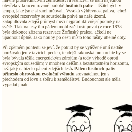
hlavně prostřednictvím zemědělství a lesnictví, se nám najednou
otevřela v koncentrované podobě
fosilních paliv
– těžitelných v
tempu, jaké jsme si sami určovali. Vysoká výhřevnost paliva, jehož
evropské rezervoáry se soustředila právě na naše území,
katapultovala zdejší průmysl mezi nejproduktivnější podniky na
světě. Tlak na lesy tím pádem mohl začít ustupovat (v roce 1838
byla dokonce zřízena rezervace Žofínský prales), ačkoli ne
upadnout úplně. Jako houby po dešti místo toho rašily uhelné doly.
Při zpětném pohledu se jeví, že pokud by se vytěžené uhlí nadále
používalo jen v tavících pecích, tehdejší rakouská monarchie by se
byla bývala těšila energetickým zdrojům (a tedy výhodě oproti
evropským sousedům) v mnohem delším a bezstarostném horizontu,
než jaký nabízelo pálení zdejších lesů
. Pálení fosilních paliv
přineslo obrovskou evoluční výhodu
srovnatelnou jen s
přechodem od lovu a sběru k zemědělství. Budoucnost ale měla
vypadat jinak.