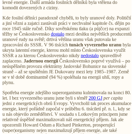
levné energie. Další armáda fosilních dělníků byla vtělena do
komodit dovezených z ciziny.
Kde fosilní dělníci paradoxně chyběli, to byly uranové doly. Političtí
a jiní vězni a zajatci zastávali práci v nechvalné kapitole čs. dějin po
roce 1945 stále ručně. Díky sovětskému tlaku (a půjčce) na expanzi
těžby se Československo
dostalo
mezi desítku největších producentů
uranové rudy na světě; drtivá většina uranu však putovala ke
zpracování do SSSR. V 96 tisících
tunách vyvezeného uranu
byla
ukryta latentní energie, kterou mohl místo Československa využít
SSSR a za kterou Československo nikdy
nedostalo
spravedlivě
zaplaceno.
Jadernou energii
Československo poprvé využívá – po
neúspěšném provozu elektrárny Jaslovské Bohunice na slovenské
straně – až se spuštěním JE Dukovany mezi lety 1985–1987. Země
se v té době dominantně (94 %) spoléhala na energii uhlí, ropy a
plynu.
Spotřeba energie zdejšího superorganismu kulminovala na konci 80.
let. I bez vyvezeného uranu jsme byli s téměř
200 GJ
per capita
jedni z energetických obrů Evropy. Vyvrcholil tak proces akumulace
energie, který pořádně započal v průběhu 6. tisíciletí př. n. l., kdy se
u nás objevilo zemědělství. V souladu s Lotkovým principem jsme
relativně úspěšně maximalizovali náš energetický příjem. Jak ale
upozornili Howard Odum a Richard Pinkerton, prosperující
(super)organismy nejen maximalizují příjem energie, ale také