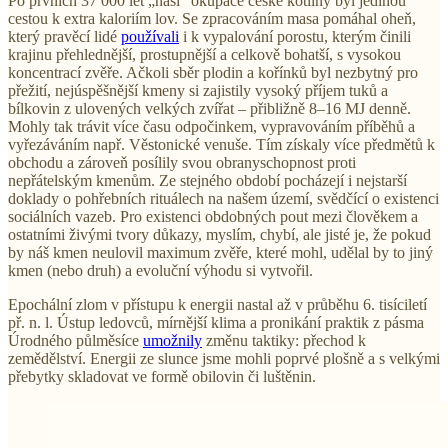
Po prvních 37 000 let „naší” okupace české kotliny byl jedinou
cestou k extra kaloriím lov. Se zpracováním masa pomáhal oheň,
který pravěcí lidé
používali
i k vypalování porostu, kterým činili
krajinu přehlednější, prostupnější a celkově bohatší, s vysokou
koncentrací zvěře. Ačkoli sběr plodin a kořínků byl nezbytný pro
přežití, nejúspěšnější kmeny si zajistily vysoký příjem tuků a
bílkovin z ulovených velkých zvířat – přibližně 8–16 MJ denně.
Mohly tak trávit více času odpočinkem, vypravováním příběhů a
vyřezáváním např. Věstonické venuše. Tím získaly více předmětů k
obchodu a zároveň posílily svou obranyschopnost proti
nepřátelským kmenům. Ze stejného období pocházejí i nejstarší
doklady o pohřebních rituálech na našem území, svědčící o existenci
sociálních vazeb. Pro existenci obdobných pout mezi člověkem a
ostatními živými tvory důkazy, myslím, chybí, ale jisté je, že pokud
by náš kmen neulovil maximum zvěře, které mohl, udělal by to jiný
kmen (nebo druh) a evoluční výhodu si vytvořil.
Epochální zlom v přístupu k energii nastal až v průběhu 6. tisíciletí
př. n. l. Ústup ledovců, mírnější klima a pronikání praktik z pásma
Úrodného půlměsíce
umožnily
změnu taktiky: přechod k
zemědělství. Energii ze slunce jsme mohli poprvé plošně a s velkými
přebytky skladovat ve formě obilovin či luštěnin.