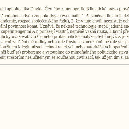
bral kapitolu etika Davida Černého z monografie Klimatické právo (no
vděpodobnost dvou znepokojivých eventualit: 1. že změna klimatu je rizi
pandemie, rozpad společenského řádu), 2. že v tuto chvíli neexistuje ocho
ální povinnost konat. Uznává, že některé technologie (např. jaderná e
superinteligentní AI) přinášejí vlastní, neméně vážná rizika. Hlavní př
riticky uvažovat. Co Černého problematické analýze chybí nejvíce, je 
inanční zajištění mé rodiny nebo role frustrace z neuznání mé role ve s
užit jen k legitimizaci technokratických nebo autoritářských opatření
le něj buď (a) probereme a vstoupíme do mimořádného politického stavu v
t stresorům neslučitelným se současnou civilizací, tak už jen tím si z