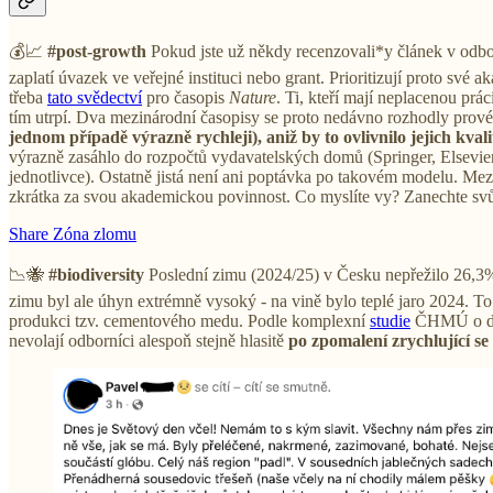
💰📈
#post-growth
Pokud jste už někdy recenzovali*y článek v odbo
zaplatí úvazek ve veřejné instituci nebo grant. Prioritizují proto své
třeba
tato svědectví
pro časopis
Nature
. Ti, kteří mají neplacenou prác
tím utrpí. Dva mezinárodní časopisy se proto nedávno rozhodly provést
jednom případě výrazně rychleji), aniž by to ovlivnilo jejich kvali
výrazně zasáhlo do rozpočtů vydavatelských domů (Springer, Elsevier
jednotlivce). Ostatně jistá není ani poptávka po takovém modelu. M
zkrátka za svou akademickou povinnost. Co myslíte vy? Zanechte sv
Share Zóna zlomu
📉🐝
#biodiversity
Poslední zimu (2024/25) v Česku nepřežilo 26,3%
zimu byl ale úhyn extrémně vysoký - na vině bylo teplé jaro 2024. To 
produkci tzv. cementového medu. Podle komplexní
studie
ČHMÚ o dopa
nevolají odborníci alespoň stejně hlasitě
po zpomalení zrychlující s