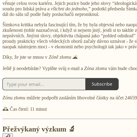
věnuje celou svou kariéru. Jejich pozice bude jeho slovy “ideologická
soudu pro lidská práva a
všichni do jednoho,
” podotkl předseda Šimka
dál do sálu už podle řady posluchačů neproniknul.
Šimkova kritika nebyla fascinující tím, že by byla objevná nebo naop
zkušenosti (tohle naznačoval, i když si nejsem jistý, jestli si to takhle
neprávních. Jinými slovy, objektivita chápaná jako “pohled odnikud”
proudy prakticky všech vědeckých oborů začaly dávno uznávat - že sk
naopak nástrojem moci - v ekonomii nebo psychologii tak jako v práv
Díky, že jste se mnou v
Zóně zlomu
🌋
Ještě ji neodebíráte? Vyplňte svůj e-mail a
Zóna zlomu
vám bude chod
Subscribe
Zónu zlomu
můžete podpořit zasláním libovolné částky na účet 246
🕰️ Čas čtení: 11 minut
Přežvýkaný výzkum 🔬