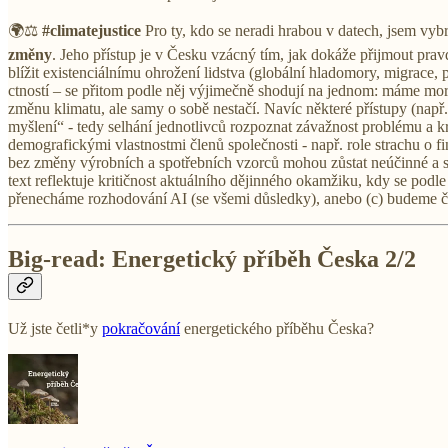
🌍⚖️
#climatejustice
Pro ty, kdo se neradi hrabou v datech, jsem vy
změny
. Jeho přístup je v Česku vzácný tím, jak dokáže přijmout pra
blížit existenciálnímu ohrožení lidstva (globální hladomory, migrace, 
ctností – se přitom podle něj výjimečně shodují na jednom: máme mor
změnu klimatu, ale samy o sobě nestačí. Navíc některé přístupy (např. 
myšlení“ - tedy selhání jednotlivců rozpoznat závažnost problému a k
demografickými vlastnostmi členů společnosti - např. role strachu o f
bez změny výrobních a spotřebních vzorců mohou zůstat neúčinné a slo
text reflektuje kritičnost aktuálního dějinného okamžiku, kdy se pod
přenecháme rozhodování AI (se všemi důsledky), anebo (c) budeme čeli
Big-read: Energetický příběh Česka 2/2
Už jste četli*y
pokračování
energetického příběhu Česka?