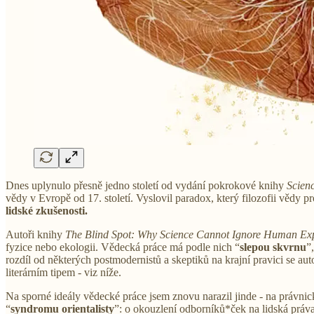
Dnes uplynulo přesně jedno století od vydání pokrokové knihy
Scien
vědy v Evropě od 17. století. Vyslovil paradox, který filozofii vědy 
lidské zkušenosti.
Autoři knihy
The Blind Spot: Why Science Cannot Ignore Human Ex
fyzice nebo ekologii. Vědecká práce má podle nich “
slepou skvrnu
”
rozdíl od některých postmodernistů a skeptiků na krajní pravici se a
literárním tipem - viz níže.
Na sporné ideály vědecké práce jsem znovu narazil jinde - na právnic
“
syndromu orientalisty
”: o okouzlení odborníků*ček na lidská práva 