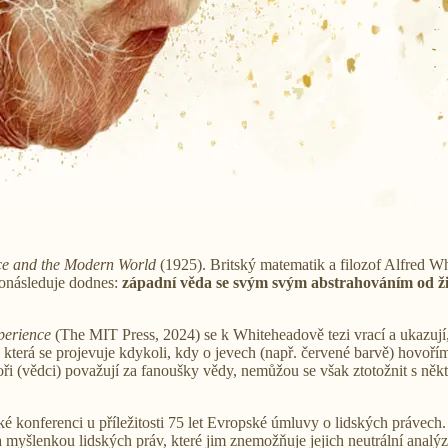
ce and the Modern World
(1925). Britský matematik a filozof Alfred Wh
pronásleduje dodnes:
západní věda se svým svým abstrahováním od žité
perience
(The MIT Press, 2024) se k Whiteheadově tezi vrací a ukazují, j
, která se projevuje kdykoli, kdy o jevech (např. červené barvě) hovo
utoři (vědci) považují za fanoušky vědy, nemůžou se však ztotožnit s ně
ké konferenci u příležitosti 75 let Evropské úmluvy o lidských právec
myšlenkou lidských práv, které jim znemožňuje jejich neutrální analýzu,