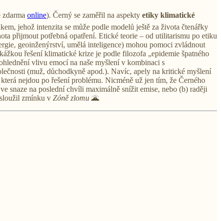
vě zdarma
online
). Černý se zaměřil na aspekty
etiky klimatické
kem, jehož intenzita se může podle modelů ještě za života čtenářky
ta přijmout potřebná opatření. Etické teorie – od utilitarismu po etiku
nergie, geoinženýrství, umělá inteligence) mohou pomoci zvládnout
ekážkou řešení klimatické krize je podle filozofa „epidemie špatného
zohlednění vlivu emocí na naše myšlení v kombinaci s
polečnosti (muž, důchodkyně apod.). Navíc, apely na kritické myšlení
, která nejdou po řešení problému. Nicméně už jen tím, že Černého
e snaze na poslední chvíli maximálně snížit emise, nebo (b) raději
asloužil zmínku v
Zóně zlomu
🌋