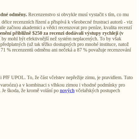
žádné odměny.
Recenzenstvo si obvykle musí vystačit s tím, co mu
délce recenzních řízení a přispívá k všeobecné frustraci autorů - viz
akmile začnou akademici a vědci recenzovat pro peníze, kvalita recenzí
cenění přibližně $250 za recenzi dodávali výstupy rychleji (v
í by mohl být efektivnější než systém neplacených. To by však
předplatných (už tak těžko dostupných pro mnohé instituce, natož
e 71 % recenzentů odměnu ani nečeká a 87 % považuje recenzování
 i PřF UPOL. To, že část včelstev nepřežije zimu, je pravidlem. Tuto
í varoózu) a v kombinaci s vlhkou zimou i vhodné podmínky pro
 Je škoda, že kromě volání po
nových
včelařských postupech