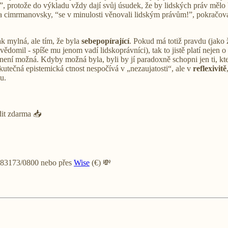
”, protože do výkladu vždy dají svůj úsudek, že by lidských práv mělo 
 cimrmanovsky, “se v minulosti věnovali lidským právům!”, pokračoval
ak mylná, ale tím, že byla
sebepopírající
. Pokud má totiž pravdu (jako že
 zvědomil - spíše mu jenom vadí lidskoprávníci), tak to jistě platí nejen 
 není možná. Kdyby možná byla, byli by jí paradoxně schopni jen ti, k
utečná epistemická ctnost nespočívá v „nezaujatosti“, ale v
reflexivitě
u.
it zdarma 📥
5983173/0800 nebo přes
Wise
(€) 💸