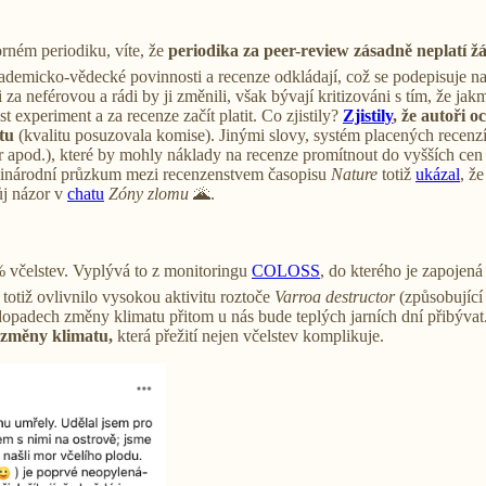
rném periodiku, víte, že
periodika za peer-review zásadně neplatí 
 akademicko-vědecké povinnosti a recenze odkládají, což se podepisuje na 
i za neférovou a rádi by ji změnili, však bývají kritizováni s tím, že j
 experiment a za recenze začít platit. Co zjistily?
Zjistily
, že autoři o
tu
(kvalitu posuzovala komise). Jinými slovy, systém placených recenz
 apod.), které by mohly náklady na recenze promítnout do vyšších cen 
ezinárodní průzkum mezi recenzenstvem časopisu
Nature
totiž
ukázal
, ž
ůj názor v
chatu
Zóny zlomu
🌋.
 včelstev. Vyplývá to z monitoringu
COLOSS
, do kterého je zapojená
totiž ovlivnilo vysokou aktivitu roztoče
Varroa destructor
(způsobujíc
dech změny klimatu přitom u nás bude teplých jarních dní přibývat.
e změny klimatu,
která přežití nejen včelstev komplikuje.