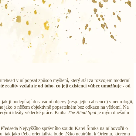
itehead v ní popsal způsob myšlení, který stál za rozvojem moderní
 reality vzdaluje od toho, co její existenci vůbec umožňuje - od
ak ji podepírají dosavadní objevy (resp. jejich absence) v neurologii,
říme jako o něčem objektivně popsatelném bez odkazu na vědomí. Na
kterými ideály vědecké práce. Kniha
The Blind Spot
je mým dnešním
h. Předseda Nejvyššího správního soudu Karel Šimka na ní hovořil o
 tak jako třeba orientalista bude těžko neutrální k Orientu, kterému