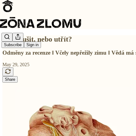
#4 Vysušit, nebo utřít?
Subscribe
Sign in
Odměny za recenze ‖ Včely nepřežily zimu ‖ Vědá má 
May 29, 2025
Share