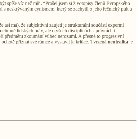
být spíše víc než míň. “Prošel jsem si životopisy členů Evropského
 s neskrývaným cynismem, který se zachytil o jeho řečnický pult a
 asi má), že subjektivní zaujetí je strukturální součástí expertní
o ochraně lidských práv, ale o všech disciplínách - právních i
teří předmětu zkoumání vůbec nerozumí. A přesně to progresivní
, ochotě přiznat své rámce a vystavit je kritice. Tvrzená
neutralita
je